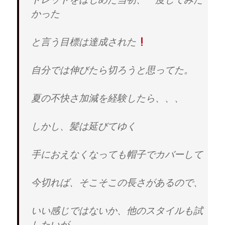
ン
だ
ウ
ド
ド
さ
ィ
ウ
かった
ウ
い
ン
で
で
(
ド
開
開
新
ウ
き
き
し
で
ま
ま
い
開
す
と言う目標は達成された
す
ウ
き
)
)
ィ
ま
ン
す
ド
)
自分では伸びたら切ろうと思ってた。
ウ
で
開
き
ま
夏の不快さ加減を経験したら、、、
す
)
しかし、髪は延びてゆく
手におえなくなっても帽子でカバーして
今切れば、そこそこの長さがあるので、
いい感じではないか、他のスタイルも試
したいが、、、