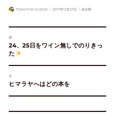
し
ク
(
い
い
し
新
ウ
ウ
て
し
ィ
TOSHIYUKI SUZUKI
2017年12月27日
未分類
ィ
く
い
ン
ン
だ
ウ
ド
ド
さ
ィ
ウ
ウ
い
ン
で
で
(
ド
開
開
新
ウ
き
き
し
で
ま
ま
い
開
す
す
ウ
き
)
前
)
ィ
ま
ン
す
ド
)
24、25日をワイン無しでのりきっ
ウ
で
た
開
き
ま
す
)
次
ヒマラヤへはどの本を