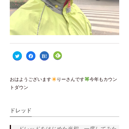
ク
F
ク
ク
リ
a
リ
リ
ッ
c
ッ
ッ
ク
e
ク
ク
し
b
し
し
て
o
て
て
T
o
は
F
おはようございます
りーさんです
今年もカウン
w
k
て
e
i
で
な
e
t
共
ブ
d
トダウン
t
有
ッ
l
e
す
ク
y
r
る
マ
で
で
に
ー
購
共
は
ク
読
有
ク
で
(
ドレッド
(
リ
共
新
新
ッ
有
し
し
ク
(
い
い
し
新
ウ
ウ
て
し
ィ
ィ
く
い
ン
ドレッドをはじめた当初、一度してみた