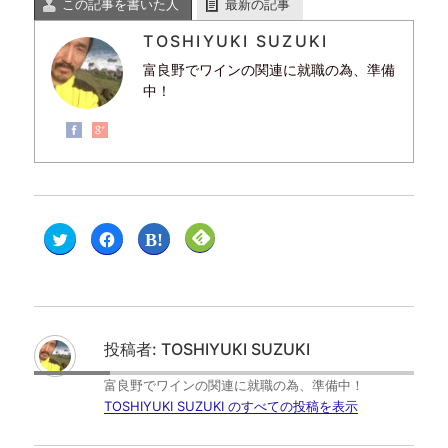
この記事を書いた人
最新の記事
TOSHIYUKI SUZUKI
富良野でワインの関連に就職の為、準備
中！
ク
F
ク
ク
リ
a
リ
リ
ッ
c
ッ
ッ
ク
e
ク
ク
し
b
し
し
て
o
て
て
T
o
は
F
w
k
て
e
i
で
な
e
t
共
ブ
d
投稿者:
TOSHIYUKI SUZUKI
t
有
ッ
l
e
す
ク
y
r
る
マ
で
富良野でワインの関連に就職の為、準備中！
で
に
ー
購
共
は
ク
読
TOSHIYUKI SUZUKI のすべての投稿を表示
有
ク
で
(
(
リ
共
新
新
ッ
有
し