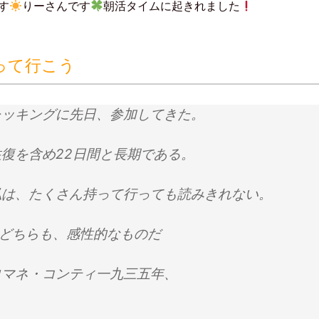
す
りーさんです
朝活タイムに起きれました
e
e
d
l
y
で
購
って行こう
読
(
新
し
い
ウ
レッキングに先日、参加してきた。
ィ
ン
ド
ウ
で
復を含め22日間と長期である。
開
き
ま
す
私は、たくさん持って行っても読みきれない。
)
どちらも、感性的なものだ
ロマネ・コンティ一九三五年、