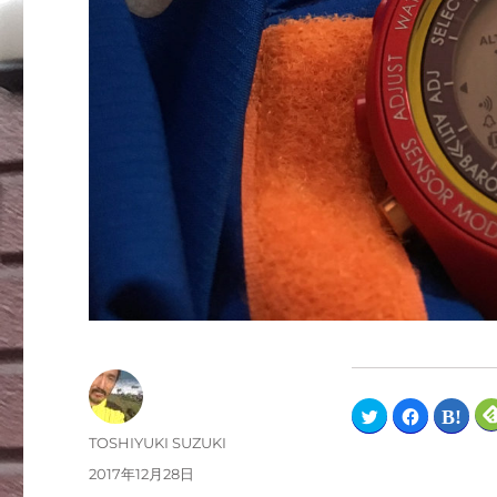
ク
F
ク
リ
a
リ
ッ
c
ッ
TOSHIYUKI SUZUKI
ク
e
ク
し
b
し
2017年12月28日
て
o
て
T
o
は