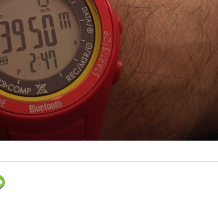
ク
リ
ッ
ク
し
て
F