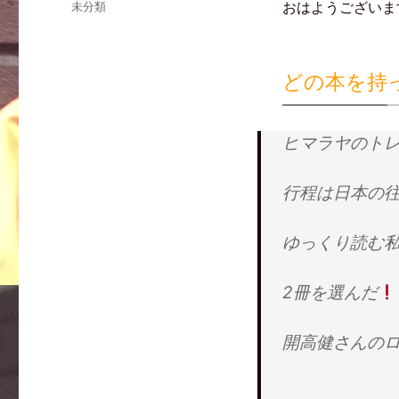
おはようございま
未分類
w
k
て
i
で
な
t
共
ブ
t
有
ッ
e
す
ク
r
る
マ
で
に
ー
どの本を持
共
は
ク
有
ク
で
(
リ
共
新
ッ
有
し
ク
(
い
し
新
ヒマラヤのト
ウ
て
し
ィ
く
い
ン
だ
ウ
ド
さ
ィ
ウ
い
ン
行程は日本の往
で
(
ド
開
新
ウ
き
し
で
ま
い
開
ゆっくり読む
す
ウ
き
)
ィ
ま
ン
す
ド
)
ウ
2冊を選んだ
で
開
き
ま
す
開高健さんの
)