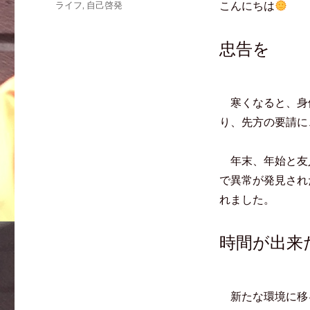
こんにちは
ライフ
,
自己啓発
w
k
て
i
で
な
t
共
ブ
t
有
ッ
e
す
ク
忠告を
r
る
マ
で
に
ー
共
は
ク
有
ク
で
(
リ
共
新
ッ
有
し
ク
(
寒くなると、身
い
し
新
ウ
て
し
り、先方の要請に
ィ
く
い
ン
だ
ウ
ド
さ
ィ
ウ
い
ン
で
(
ド
年末、年始と友
開
新
ウ
き
し
で
で異常が発見され
ま
い
開
す
ウ
き
)
ィ
ま
れました。
ン
す
ド
)
ウ
で
開
時間が出来
き
ま
す
)
新たな環境に移