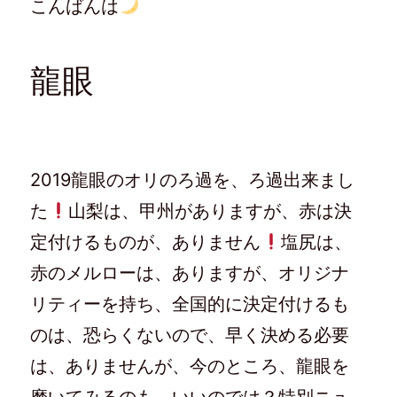
こんばんは
w
k
て
e
i
で
な
e
t
共
ブ
d
t
有
ッ
l
e
す
ク
y
r
る
マ
で
で
に
ー
購
龍眼
共
は
ク
読
有
ク
で
(
(
リ
共
新
新
ッ
有
し
し
ク
(
い
い
し
新
ウ
ウ
て
し
ィ
ィ
く
い
ン
ン
だ
ウ
ド
ド
さ
ィ
ウ
2019龍眼のオリのろ過を、ろ過出来まし
ウ
い
ン
で
で
(
ド
開
開
新
ウ
き
た
山梨は、甲州がありますが、赤は決
き
し
で
ま
ま
い
開
す
す
ウ
き
)
定付けるものが、ありません
塩尻は、
)
ィ
ま
ン
す
ド
)
赤のメルローは、ありますが、オリジナ
ウ
で
リティーを持ち、全国的に決定付けるも
開
き
ま
のは、恐らくないので、早く決める必要
す
)
は、ありませんが、今のところ、龍眼を