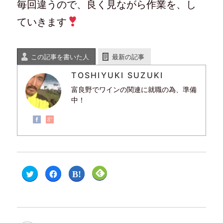
毎回違うので、良く見ながら作業を、し
ていきます
この記事を書いた人
最新の記事
TOSHIYUKI SUZUKI
富良野でワインの関連に就職の為、準備
中！
ク
F
ク
ク
リ
a
リ
リ
ッ
c
ッ
ッ
ク
e
ク
ク
し
b
し
し
て
o
て
て
T
o
は
F
w
k
て
e
i
で
な
e