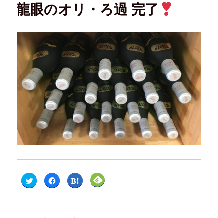
龍眼のオリ・ろ過 完了
ク
F
ク
ク
リ
a
リ
リ
ッ
c
ッ
ッ
ク
e
ク
ク
し
b
し
し
て
o
て
て
T
o
は
F