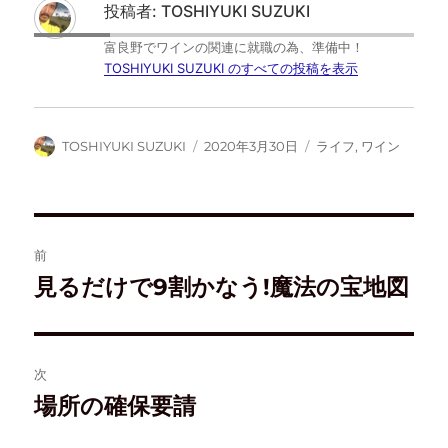
t
共
ブ
d
投稿者:
TOSHIYUKI SUZUKI
t
有
ッ
l
e
す
ク
y
r
る
マ
で
富良野でワインの関連に就職の為、準備中！
で
に
ー
購
共
は
ク
読
TOSHIYUKI SUZUKI のすべての投稿を表示
有
ク
で
(
(
リ
共
新
新
ッ
有
し
し
ク
(
い
い
し
新
ウ
ウ
て
し
ィ
TOSHIYUKI SUZUKI
2020年3月30日
ライフ
,
ワイン
ィ
く
い
ン
ン
だ
ウ
ド
ド
さ
ィ
ウ
ウ
い
ン
で
で
(
ド
開
開
新
ウ
き
き
し
で
ま
ま
い
開
す
す
ウ
き
)
前
)
ィ
ま
ン
す
ド
)
見るだけで9割かなう!魔法の宝地図
ウ
で
開
き
ま
す
)
次
場所の確保要請