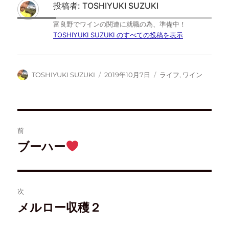
t
共
ブ
d
投稿者:
TOSHIYUKI SUZUKI
t
有
ッ
l
e
す
ク
y
r
る
マ
で
富良野でワインの関連に就職の為、準備中！
で
に
ー
購
共
は
ク
読
TOSHIYUKI SUZUKI のすべての投稿を表示
有
ク
で
(
(
リ
共
新
新
ッ
有
し
し
ク
(
い
い
し
新
ウ
ウ
て
し
ィ
TOSHIYUKI SUZUKI
2019年10月7日
ライフ
,
ワイン
ィ
く
い
ン
ン
だ
ウ
ド
ド
さ
ィ
ウ
ウ
い
ン
で
で
(
ド
開
開
新
ウ
き
き
し
で
ま
ま
い
開
す
す
ウ
き
)
前
)
ィ
ま
ン
す
ド
)
ブーハー
ウ
で
開
き
ま
す
)
次
メルロー収穫２