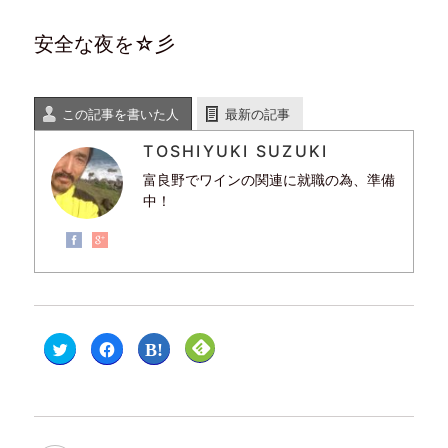
安全な夜を☆彡
この記事を書いた人
最新の記事
TOSHIYUKI SUZUKI
富良野でワインの関連に就職の為、準備
中！
ク
F
ク
ク
リ
a
リ
リ
ッ
c
ッ
ッ
ク
e
ク
ク
し
b
し
し
て
o
て
て
T
o
は
F
w
k
て
e
i
で
な
e