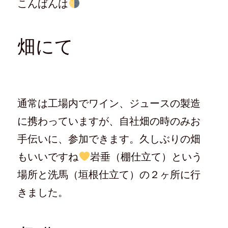
こんばんは
w
k
て
e
i
で
な
e
t
共
ブ
d
t
有
ッ
l
e
す
ク
y
r
る
マ
で
で
に
ー
購
畑にて
共
は
ク
読
有
ク
で
(
(
リ
共
新
新
ッ
有
し
し
ク
(
い
い
し
新
ウ
ウ
て
し
ィ
ィ
く
い
ン
ン
だ
ウ
ド
ド
さ
ィ
ウ
通常は工場内でワイン、ジュースの製造
ウ
い
ン
で
で
(
ド
開
開
新
ウ
き
に携わっていますが、自社畑の時のみお
き
し
で
ま
ま
い
開
す
す
ウ
き
)
手伝いに、参加できます。久しぶりの畑
)
ィ
ま
ン
す
ド
)
もいいですね
岩垂（棚仕立て）という
ウ
で
場所と洗馬（垣根仕立て）の２ヶ所に行
開
き
ま
きました。
す
)