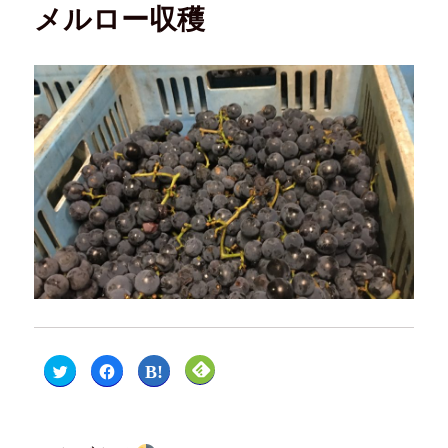
メルロー収穫
ク
F
ク
ク
リ
a
リ
リ
ッ
c
ッ
ッ
ク
e
ク
ク
し
b
し
し
て
o
て
て
T
o
は
F