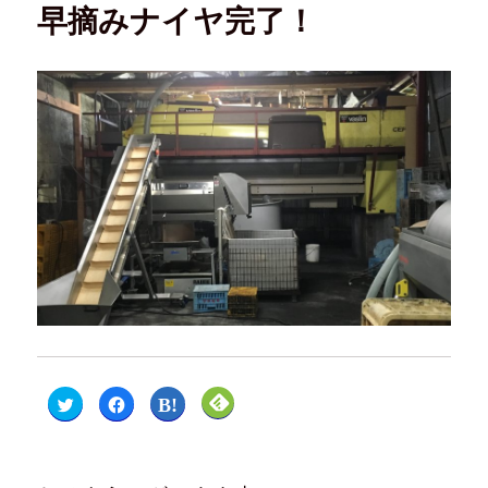
早摘みナイヤ完了！
ク
F
ク
ク
リ
a
リ
リ
ッ
c
ッ
ッ
ク
e
ク
ク
し
b
し
し
て
o
て
て
T
o
は
F