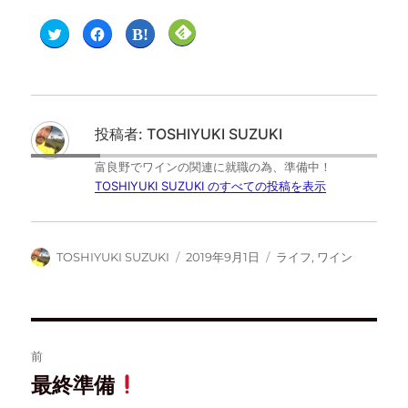
ク
F
ク
ク
リ
a
リ
リ
ッ
c
ッ
ッ
ク
e
ク
ク
し
b
し
し
て
o
て
て
T
o
は
F
w
k
て
e
i
で
な
e
t
共
ブ
d
投稿者:
TOSHIYUKI SUZUKI
t
有
ッ
l
e
す
ク
y
r
る
マ
で
富良野でワインの関連に就職の為、準備中！
で
に
ー
購
共
は
ク
読
TOSHIYUKI SUZUKI のすべての投稿を表示
有
ク
で
(
(
リ
共
新
新
ッ
有
し
し
ク
(
い
い
し
新
ウ
ウ
て
し
ィ
TOSHIYUKI SUZUKI
2019年9月1日
ライフ
,
ワイン
ィ
く
い
ン
ン
だ
ウ
ド
ド
さ
ィ
ウ
ウ
い
ン
で
で
(
ド
開
開
新
ウ
き
き
し
で
ま
ま
い
開
す
す
ウ
き
)
前
)
ィ
ま
ン
す
ド
)
最終準備
ウ
で