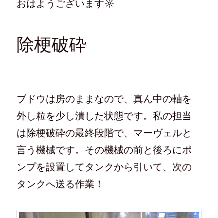
おはようございます☼
w
k
て
e
i
で
な
e
t
共
ブ
d
t
有
ッ
l
e
す
ク
y
r
る
マ
で
で
に
ー
購
除梗破砕
共
は
ク
読
有
ク
で
(
(
リ
共
新
新
ッ
有
し
し
ク
(
い
い
し
新
ウ
ウ
て
し
ィ
ィ
く
い
ン
ン
だ
ウ
ド
ド
さ
ィ
ウ
ブドウは房のままなので、真ん中の軸を
ウ
い
ン
で
で
(
ド
開
開
新
ウ
き
外し粒を少し潰した状態です。私の担当
き
し
で
ま
ま
い
開
す
す
ウ
き
)
は除梗破砕の最終段階で、マーヴェルと
)
ィ
ま
ン
す
ド
)
言う機械です。その機械の前と後ろにポ
ウ
で
ンプを設置してタンクから引いて、次の
開
き
ま
タンクへ送る作業！
す
)