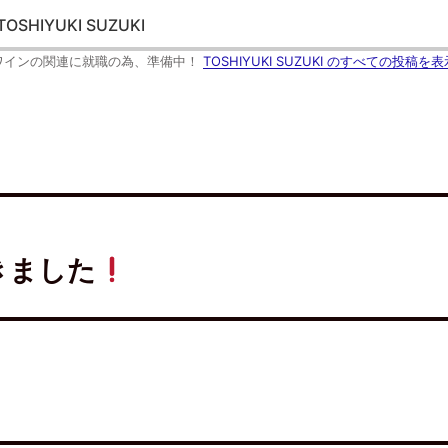
e
d
TOSHIYUKI SUZUKI
l
y
で
ワインの関連に就職の為、準備中！
TOSHIYUKI SUZUKI のすべての投稿を表
購
読
(
新
し
い
ウ
ィ
ン
ド
ウ
で
開
き
ま
す
)
きました