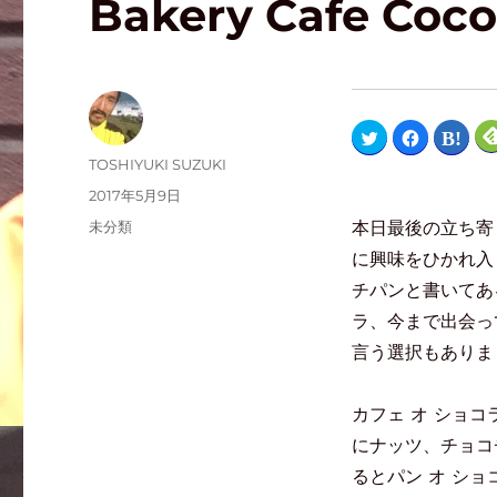
Bakery Cafe C
ク
F
ク
リ
a
リ
ッ
c
ッ
TOSHIYUKI SUZUKI
ク
e
ク
し
b
し
2017年5月9日
て
o
て
T
o
は
本日最後の立ち寄
未分類
w
k
て
i
で
な
t
共
ブ
に興味をひかれ入
t
有
ッ
e
す
ク
チパンと書いてあ
r
る
マ
で
に
ー
ラ、今まで出会っ
共
は
ク
有
ク
で
(
リ
共
言う選択もありま
新
ッ
有
し
ク
(
い
し
新
ウ
て
し
カフェ オ ショ
ィ
く
い
ン
だ
ウ
ド
さ
ィ
にナッツ、チョコ
ウ
い
ン
で
(
ド
るとパン オ シ
開
新
ウ
き
し
で