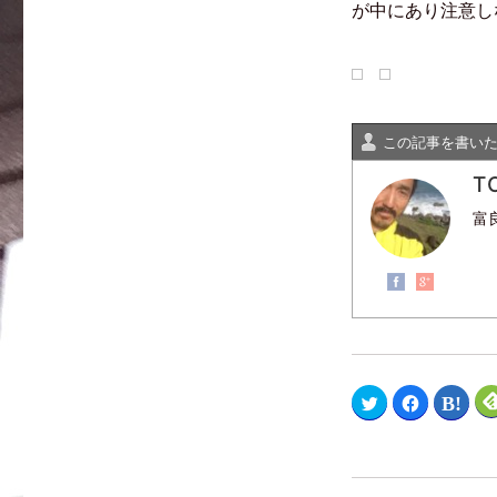
が中にあり注意し
ま
い
開
す
ウ
き
)
ィ
ま
ン
す
ド
)
ウ
で
開
き
ま
この記事を書い
す
)
T
富
ク
F
ク
リ
a
リ
ッ
c
ッ
ク
e
ク
し
b
し
て
o
て
T
o
は
w
k
て