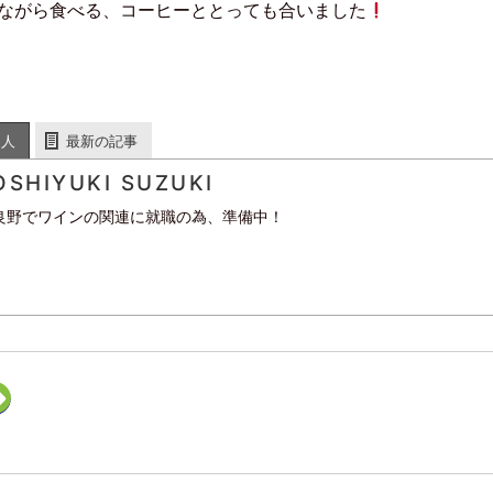
ながら食べる、コーヒーととっても合いました
す
)
た人
最新の記事
OSHIYUKI SUZUKI
良野でワインの関連に就職の為、準備中！
ク
リ
ッ
ク
し
て
F
e