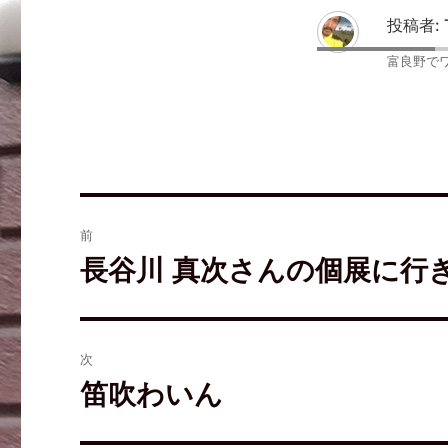
i
で
な
t
共
ブ
投稿者:
t
有
ッ
e
す
ク
r
る
マ
富良野で
で
に
ー
共
は
ク
有
ク
で
(
リ
共
新
ッ
有
し
ク
(
い
し
新
ウ
て
し
ィ
く
い
ン
だ
ウ
ド
さ
ィ
ウ
い
ン
で
(
ド
開
新
ウ
前
き
し
で
ま
い
開
す
ウ
き
長谷川 真次さんの個展に行
)
ィ
ま
ン
す
ド
)
ウ
で
開
き
ま
次
す
)
笛吹わいん