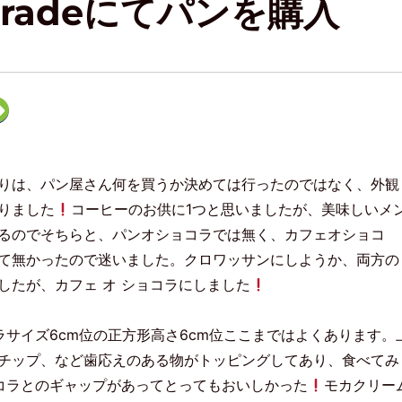
ocoradeにてパンを購入
ク
リ
ッ
ク
し
て
F
りは、パン屋さん何を買うか決めては行ったのではなく、外観
e
e
d
りました
コーヒーのお供に1つと思いましたが、美味しいメ
l
y
るのでそちらと、パンオショコラでは無く、カフェオショコ
で
購
て無かったので迷いました。クロワッサンにしようか、両方の
読
(
新
したが、カフェ オ ショコラにしました
し
い
ウ
ィ
コラサイズ6cm位の正方形高さ6cm位ここまではよくあります。
ン
ド
ウ
チップ、など歯応えのある物がトッピングしてあり、食べてみ
で
開
ョコラとのギャップがあってとってもおいしかった
モカクリー
き
ま