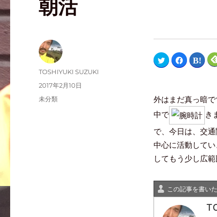
朝活
ク
F
ク
リ
a
リ
ッ
c
ッ
TOSHIYUKI SUZUKI
ク
e
ク
し
b
し
2017年2月10日
て
o
て
T
o
は
外はまだ真っ暗で
未分類
w
k
て
i
で
な
t
共
ブ
中で
き
t
有
ッ
e
す
ク
r
る
マ
で、今日は、交通
で
に
ー
共
は
ク
中心に活動してい
有
ク
で
(
リ
共
新
ッ
有
してもう少し広範
し
ク
(
い
し
新
ウ
て
し
ィ
く
い
ン
だ
ウ
この記事を書い
ド
さ
ィ
ウ
い
ン
で
(
ド
T
開
新
ウ
き
し
で