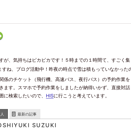
ク
リ
ッ
ク
し
て
F
すが、気持ちはピカピカです！５時までの１時間て、すごく集
e
e
d
ますね、ブログ活動中！昨夜の時点で雪は積もっていなかった
l
y
で
関係のチケット（飛行機、高速バス、夜行バス）の予約作業を
購
読
きます。スマホで予約作業をしましたが納得いかず、直接対話
(
新
し
囲に検索したいので、
HIS
に行こうと考えています。
い
ウ
ィ
ン
ド
た人
最新の記事
ウ
で
開
OSHIYUKI SUZUKI
き
ま