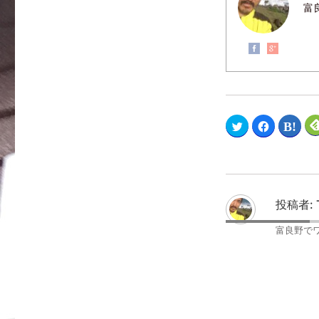
ま
い
開
富
す
ウ
き
)
ィ
ま
ン
す
ド
)
ウ
で
開
き
ま
す
)
ク
F
ク
リ
a
リ
ッ
c
ッ
ク
e
ク
し
b
し
て
o
て
T
o
は
w
k
て
i
で
な
t
共
ブ
投稿者:
t
有
ッ
e
す
ク
r
る
マ
富良野で
で
に
ー
共
は
ク
有
ク
で
(
リ
共
新
ッ
有
し
ク
(
い
し
新
ウ
て
し
ィ
く
い
ン
だ
ウ