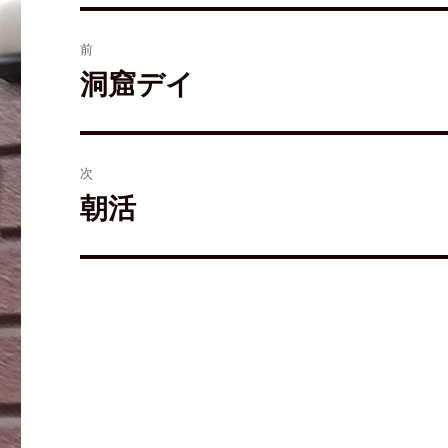
ド
さ
ィ
ウ
い
ン
で
(
ド
開
新
ウ
前
き
し
で
ま
い
開
す
ウ
き
洞窟デイ
)
ィ
ま
ン
す
ド
)
ウ
で
開
き
ま
次
す
)
朝活