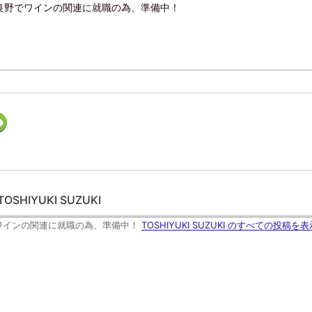
す
良野でワインの関連に就職の為、準備中！
)
ク
リ
ッ
ク
し
て
F
e
e
d
TOSHIYUKI SUZUKI
l
y
で
ワインの関連に就職の為、準備中！
TOSHIYUKI SUZUKI のすべての投稿を表
購
読
(
新
し
い
ウ
ィ
ン
ド