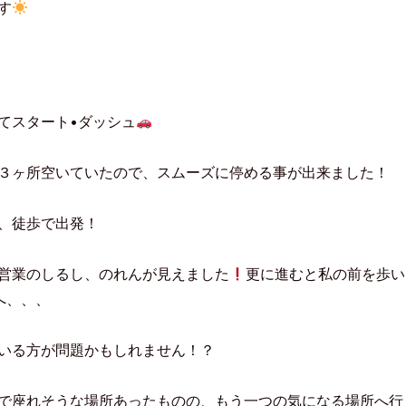
す
e
e
d
l
y
で
購
読
(
新
し
てスタート•ダッシュ
い
ウ
ィ
ン
ド
３ヶ所空いていたので、スムーズに停める事が出来ました！
ウ
で
開
き
、徒歩で出発！
ま
す
)
営業のしるし、のれんが見えました
更に進むと私の前を歩い
へ、、、
いる方が問題かもしれません！？
で座れそうな場所あったものの、もう一つの気になる場所へ行