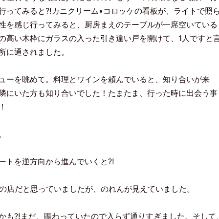
行ってみると⁈カニクリーム•コロッケの看板が、ライトで照
性を感じ行ってみると、厨房まえのテーブルが一席空いている
の高い木枠にガラスの入った引き違い戸を開けて、1人ですと
所に通されました。
ューを眺めて。料理とワインを頼んでいると、知り合いが来
隣にいた方も知り合いでした！たまたま、行った時に出会う事
！
。
ートを逆方向から進んでいくと⁈
りの店だと思っていましたが、のれんが見えていました。
かも⁈まだ、賑わっていたので入らず通りすぎました。そして