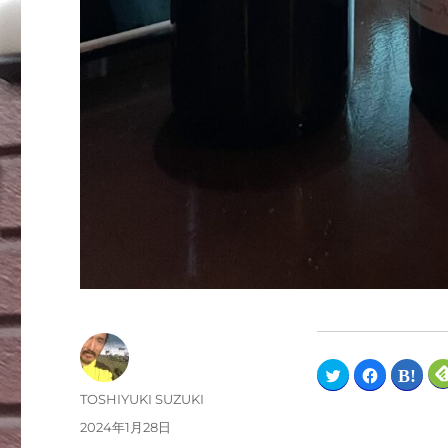
ク
F
ク
リ
a
リ
ッ
c
ッ
TOSHIYUKI SUZUKI
ク
e
ク
し
b
し
2024年1月28日
て
o
て
T
o
は