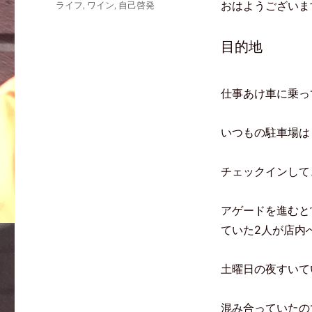
おはようございま
ライフ
,
ワイン
,
自己啓発
w
k
て
i
で
な
t
共
ブ
t
有
ッ
e
す
ク
目的地
r
る
マ
で
に
ー
共
は
ク
有
ク
で
(
リ
共
新
ッ
有
仕事あけ車に乗っ
し
ク
(
い
し
新
ウ
て
し
ィ
く
い
ン
だ
ウ
いつもの駐車場は
ド
さ
ィ
ウ
い
ン
で
(
ド
開
新
ウ
チェックインして
き
し
で
ま
い
開
す
ウ
き
)
ィ
ま
ン
す
アゲードを進むと
ド
)
ウ
ていた2人が店内
で
開
き
ま
す
土曜日の夜すいて
)
混み合っていたの