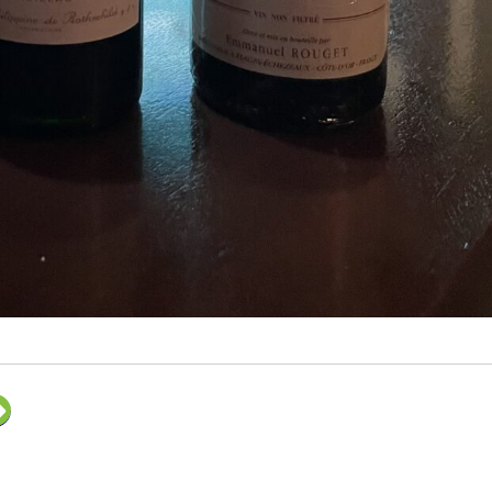
ク
リ
ッ
ク
し
て
F