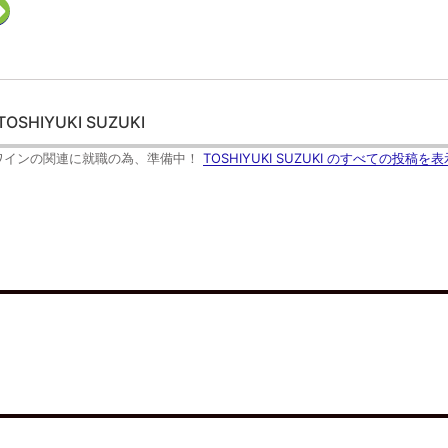
ク
リ
ッ
ク
し
て
F
e
e
d
TOSHIYUKI SUZUKI
l
y
で
ワインの関連に就職の為、準備中！
TOSHIYUKI SUZUKI のすべての投稿を表
購
読
(
新
し
い
ウ
ィ
ン
ド
ウ
で
開
き
ま
す
)