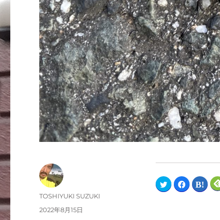
ク
F
ク
リ
a
リ
ッ
c
ッ
TOSHIYUKI SUZUKI
ク
e
ク
し
b
し
2022年8月15日
て
o
て
T
o
は