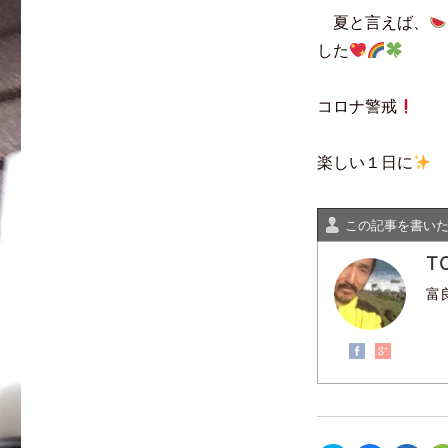
夏と言えば、
した
コロナ警戒
楽しい１日に
この記事を書い
T
富