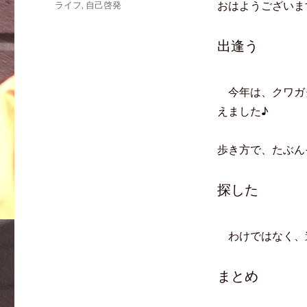
おはようございま
ライフ
,
自己啓発
w
k
て
i
で
な
t
共
ブ
t
有
ッ
e
す
ク
出逢う
r
る
マ
で
に
ー
共
は
ク
有
ク
で
(
リ
共
新
ッ
有
今年は、クワガ
し
ク
(
い
し
新
えました♪
ウ
て
し
ィ
く
い
ン
だ
ウ
ド
さ
ィ
ウ
い
ン
歩き方で、たぶん
で
(
ド
開
新
ウ
き
し
で
ま
い
開
す
ウ
き
探した
)
ィ
ま
ン
す
ド
)
ウ
で
わけではなく、
開
き
ま
す
)
まとめ