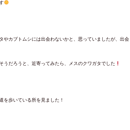
す
e
e
d
l
y
で
購
読
(
新
し
タやカブトムシには出会わないかと、思っていましたが、出会
い
ウ
ィ
ン
ド
ウ
で
そうだろうと、近寄ってみたら、メスのクワガタでした
開
き
ま
す
)
道を歩いている所を見ました！