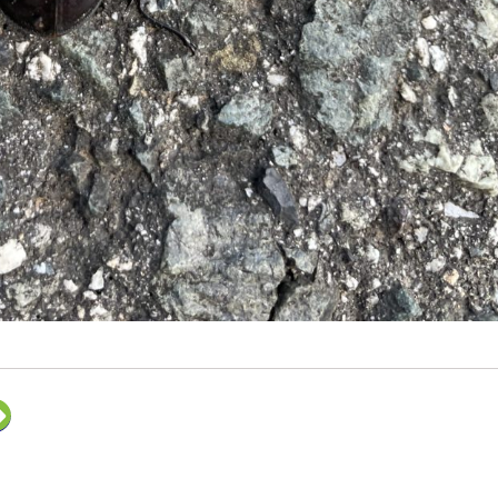
ク
リ
ッ
ク
し
て
F