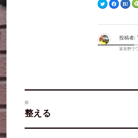
ク
F
ク
リ
a
リ
ッ
c
ッ
ク
e
ク
し
b
し
て
o
て
T
o
は
w
k
て
i
で
な
t
共
ブ
投稿者:
t
有
ッ
e
す
ク
r
る
マ
富良野で
で
に
ー
共
は
ク
有
ク
で
(
リ
共
新
ッ
有
し
ク
(
い
し
新
ウ
て
し
ィ
く
い
ン
だ
ウ
ド
さ
ィ
ウ
い
ン
で
(
ド
開
新
ウ
前
き
し
で
ま
い
開
す
ウ
き
整える
)
ィ
ま
ン
す
ド
)
ウ
で
開
き