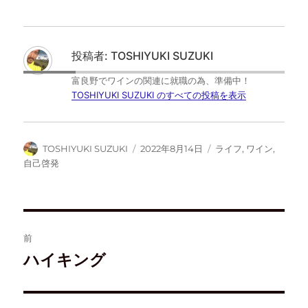
ク
e
ク
ク
し
b
し
し
て
o
て
て
T
o
は
F
w
k
て
e
i
で
な
e
t
共
ブ
d
投稿者:
TOSHIYUKI SUZUKI
t
有
ッ
l
e
す
ク
y
r
る
マ
で
富良野でワインの関連に就職の為、準備中！
で
に
ー
購
共
は
ク
読
TOSHIYUKI SUZUKI のすべての投稿を表示
有
ク
で
(
(
リ
共
新
新
ッ
有
し
し
ク
(
い
い
し
新
ウ
ウ
て
し
ィ
TOSHIYUKI SUZUKI
2022年8月14日
ライフ
,
ワイン
,
ィ
く
い
ン
ン
だ
ウ
ド
自己啓発
ド
さ
ィ
ウ
ウ
い
ン
で
で
(
ド
開
開
新
ウ
き
き
し
で
ま
ま
い
開
す
す
ウ
き
)
)
ィ
ま
ン
す
前
ド
)
ウ
ハイキング
で
開
き
ま
す
)