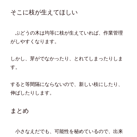
ン
だ
ウ
ド
ド
さ
ィ
ウ
ウ
い
ン
で
そこに枝が生えてほしい
で
(
ド
開
開
新
ウ
き
き
し
で
ま
ま
い
開
す
す
ウ
き
)
)
ィ
ま
ぶどうの木は均等に枝が生えていれば、作業管理
ン
す
ド
)
がしやすくなります。
ウ
で
開
き
ま
しかし、芽がでなかったり、とれてしまったりしま
す
)
す。
すると等間隔にならないので、新しい枝にしたり、
伸ばしたりします。
まとめ
小さなえだでも、可能性を秘めているので、出来