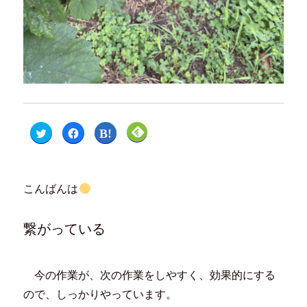
ク
F
ク
ク
リ
a
リ
リ
ッ
c
ッ
ッ
ク
e
ク
ク
し
b
し
し
て
o
て
て
T
o
は
F
こんばんは
w
k
て
e
i
で
な
e
t
共
ブ
d
t
有
ッ
l
e
す
ク
y
繋がっている
r
る
マ
で
で
に
ー
購
共
は
ク
読
有
ク
で
(
(
リ
共
新
新
ッ
有
し
今の作業が、次の作業をしやすく、効果的にする
し
ク
(
い
い
し
新
ウ
ので、しっかりやっています。
ウ
て
し
ィ
ィ
く
い
ン