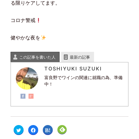
る限りケアしてます。
コロナ警戒
健やかな夜を
この記事を書いた人
最新の記事
TOSHIYUKI SUZUKI
富良野でワインの関連に就職の為、準備
中！
ク
F
ク
ク
リ
a
リ
リ
ッ
c
ッ
ッ