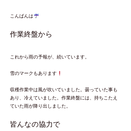
ク
e
ク
ク
し
b
し
し
て
o
て
て
T
o
は
F
こんばんは
w
k
て
e
i
で
な
e
t
共
ブ
d
t
有
ッ
l
e
す
ク
y
作業終盤から
r
る
マ
で
で
に
ー
購
共
は
ク
読
有
ク
で
(
(
リ
共
新
新
ッ
有
し
し
ク
(
い
これから雨の予報が、続いています。
い
し
新
ウ
ウ
て
し
ィ
ィ
く
い
ン
ン
だ
ウ
ド
ド
さ
ィ
ウ
雪のマークもあります
ウ
い
ン
で
で
(
ド
開
開
新
ウ
き
き
し
で
ま
収穫作業中は風が吹いていました。曇っていた事も
ま
い
開
す
す
ウ
き
)
)
ィ
ま
あり、冷えていました。作業終盤には、持ちこたえ
ン
す
ド
)
ていた雨が降り出しました。
ウ
で
開
き
ま
皆んなの協力で
す
)