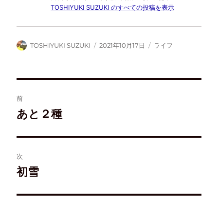
で
に
ー
購
共
は
ク
読
TOSHIYUKI SUZUKI のすべての投稿を表示
有
ク
で
(
(
リ
共
新
新
ッ
有
し
し
ク
(
い
い
し
新
ウ
ウ
て
し
ィ
TOSHIYUKI SUZUKI
2021年10月17日
ライフ
ィ
く
い
ン
ン
だ
ウ
ド
ド
さ
ィ
ウ
ウ
い
ン
で
で
(
ド
開
開
新
ウ
き
き
し
で
ま
ま
い
開
す
す
ウ
き
)
前
)
ィ
ま
ン
す
ド
)
あと２種
ウ
で
開
き
ま
す
)
次
初雪