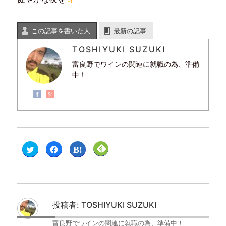
この記事を書いた人
最新の記事
TOSHIYUKI SUZUKI
富良野でワインの関連に就職の為、準備
中！
ク
F
ク
ク
リ
a
リ
リ
ッ
c
ッ
ッ
ク
e
ク
ク
し
b
し
し
て
o
て
て
T
o
は
F
w
k
て
e
i
で
な
e
t
共
ブ
d
投稿者:
TOSHIYUKI SUZUKI
t
有
ッ
l
e
す
ク
y
r
る
マ
で
富良野でワインの関連に就職の為、準備中！