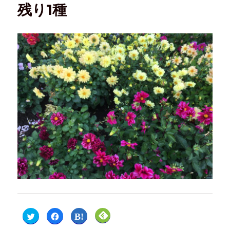
残り1種
ク
F
ク
ク
リ
a
リ
リ
ッ
c
ッ
ッ