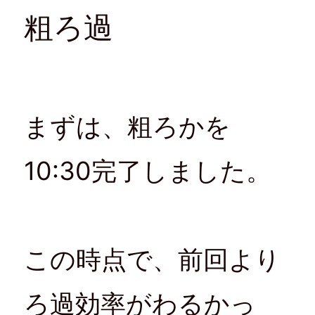
ン
だ
ウ
ド
ド
さ
ィ
ウ
粗ろ過
ウ
い
ン
で
で
(
ド
開
開
新
ウ
き
き
し
で
ま
ま
い
開
す
す
ウ
き
)
)
ィ
ま
ン
す
ド
)
ウ
で
開
まずは、粗ろかを
き
ま
す
)
10:30完了しました。
この時点で、前回より
ろ過効率がわるかっ