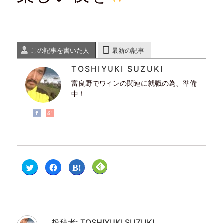
この記事を書いた人
最新の記事
TOSHIYUKI SUZUKI
富良野でワインの関連に就職の為、準備
中！
ク
F
ク
ク
リ
a
リ
リ
ッ
c
ッ
ッ
ク
e
ク
ク
し
b
し
し
て
o
て
て
T
o
は
F
w
k
て
e
i
で
な
e
t
共
ブ
d
投稿者:
TOSHIYUKI SUZUKI