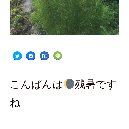
ク
F
ク
ク
リ
a
リ
リ
ッ
c
ッ
ッ
ク
e
ク
ク
し
b
し
し
て
o
て
て
T
o
は
F
w
k
て
e
こんばんは
残暑です
i
で
な
e
t
共
ブ
d
t
有
ッ
l
e
す
ク
y
r
る
マ
で
ね
で
に
ー
購
共
は
ク
読
有
ク
で
(
(
リ
共
新
新
ッ
有
し
し
ク
(
い
い
し
新
ウ
ウ
て
し
ィ
ィ
く
い
ン