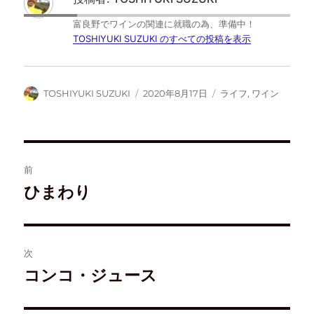
t
有
ッ
l
e
す
ク
y
r
る
マ
で
富良野でワインの関連に就職の為、準備中！
で
に
ー
購
共
は
ク
読
TOSHIYUKI SUZUKI のすべての投稿を表示
有
ク
で
(
(
リ
共
新
新
ッ
有
し
し
ク
(
い
い
し
新
ウ
ウ
て
し
ィ
TOSHIYUKI SUZUKI
2020年8月17日
ライフ
,
ワイン
ィ
く
い
ン
ン
だ
ウ
ド
ド
さ
ィ
ウ
ウ
い
ン
で
で
(
ド
開
開
新
ウ
き
き
し
で
ま
ま
い
開
す
す
ウ
き
)
前
)
ィ
ま
ン
す
ド
)
ひまわり
ウ
で
開
き
ま
す
)
次
コンコ・ジュース