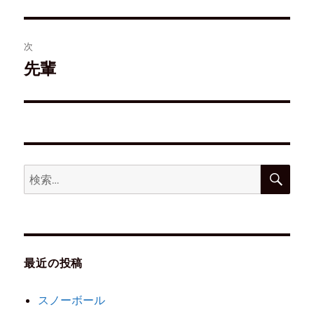
開
き
ま
す
)
次
先輩
最近の投稿
スノーボール