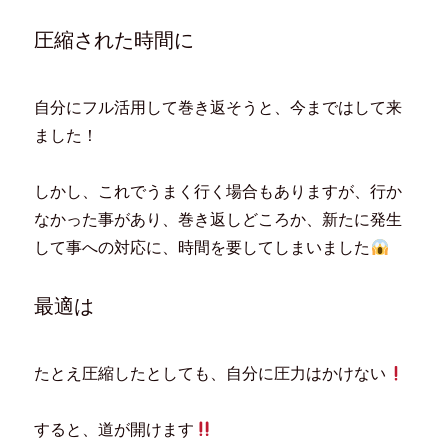
ン
だ
ウ
ド
ド
さ
ィ
ウ
ウ
い
ン
で
圧縮された時間に
で
(
ド
開
開
新
ウ
き
き
し
で
ま
ま
い
開
す
す
ウ
き
)
)
ィ
ま
自分にフル活用して巻き返そうと、今まではして来
ン
す
ド
)
ました！
ウ
で
開
き
ま
しかし、これでうまく行く場合もありますが、行か
す
)
なかった事があり、巻き返しどころか、新たに発生
して事への対応に、時間を要してしまいました
最適は
たとえ圧縮したとしても、自分に圧力はかけない
すると、道が開けます