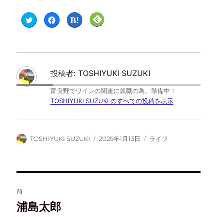
ク
F
ク
ク
リ
a
リ
リ
ッ
c
ッ
ッ
ク
e
ク
ク
し
b
し
し
て
o
て
て
T
o
は
F
w
k
て
e
i
で
な
e
t
共
ブ
d
投稿者:
TOSHIYUKI SUZUKI
t
有
ッ
l
e
す
ク
y
r
る
マ
で
富良野でワインの関連に就職の為、準備中！
で
に
ー
購
共
は
ク
読
TOSHIYUKI SUZUKI のすべての投稿を表示
有
ク
で
(
(
リ
共
新
新
ッ
有
し
し
ク
(
い
い
し
新
ウ
ウ
て
し
ィ
TOSHIYUKI SUZUKI
2025年1月13日
ライフ
ィ
く
い
ン
ン
だ
ウ
ド
ド
さ
ィ
ウ
ウ
い
ン
で
で
(
ド
開
開
新
ウ
き
き
し
で
ま
ま
い
開
す
す
ウ
き
)
前
)
ィ
ま
ン
す
ド
)
浦島太郎
ウ
で