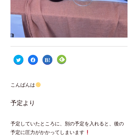
ク
F
ク
ク
リ
a
リ
リ
ッ
c
ッ
ッ
ク
e
ク
ク
し
b
し
し
て
o
て
て
T
o
は
F
こんばんは
w
k
て
e
i
で
な
e
t
共
ブ
d
t
有
ッ
l
e
す
ク
y
予定より
r
る
マ
で
で
に
ー
購
共
は
ク
読
有
ク
で
(
(
リ
共
新
新
ッ
有
し
予定していたところに、別の予定を入れると、後の
し
ク
(
い
い
し
新
ウ
予定に圧力がかかってしまいます
ウ
て
し
ィ
ィ
く
い
ン