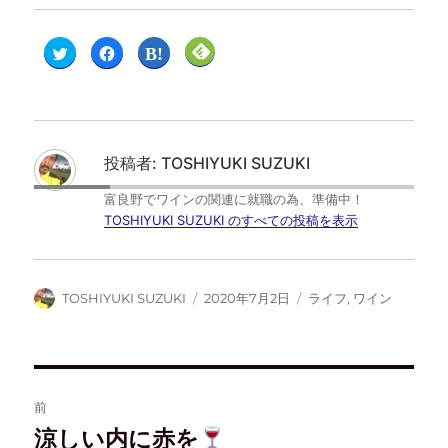
ク
F
ク
ク
リ
a
リ
リ
ッ
c
ッ
ッ
ク
e
ク
ク
し
b
し
し
て
o
て
て
T
o
は
F
w
k
て
e
i
で
な
e
t
共
ブ
d
投稿者:
TOSHIYUKI SUZUKI
t
有
ッ
l
e
す
ク
y
r
る
マ
で
富良野でワインの関連に就職の為、準備中！
で
に
ー
購
共
は
ク
読
TOSHIYUKI SUZUKI のすべての投稿を表示
有
ク
で
(
(
リ
共
新
新
ッ
有
し
し
ク
(
い
い
し
新
ウ
ウ
て
し
ィ
TOSHIYUKI SUZUKI
2020年7月2日
ライフ
,
ワイン
ィ
く
い
ン
ン
だ
ウ
ド
ド
さ
ィ
ウ
ウ
い
ン
で
で
(
ド
開
開
新
ウ
き
き
し
で
ま
ま
い
開
す
す
ウ
き
)
前
)
ィ
ま
ン
す
ド
)
涼しい内に赤を
ウ