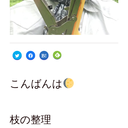
ク
F
ク
ク
リ
a
リ
リ
ッ
c
ッ
ッ
ク
e
ク
ク
し
b
し
し
て
o
て
て
T
o
は
F
w
k
て
e
こんばんは
i
で
な
e
t
共
ブ
d
t
有
ッ
l
e
す
ク
y
r
る
マ
で
で
に
ー
購
共
は
ク
読
有
ク
で
(
(
リ
共
新
新
ッ
有
し
枝の整理
し
ク
(
い
い
し
新
ウ
ウ
て
し
ィ
ィ
く
い
ン