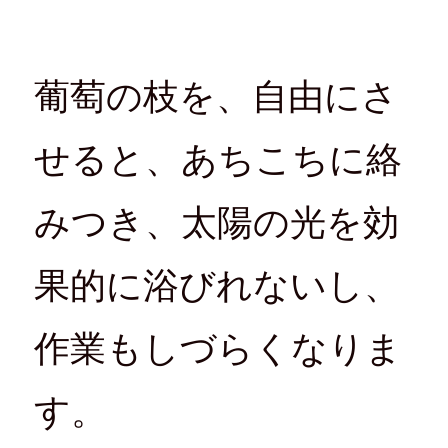
ン
だ
ウ
ド
ド
さ
ィ
ウ
ウ
い
ン
で
で
(
ド
開
開
新
ウ
き
き
し
で
ま
ま
い
開
す
葡萄の枝を、自由にさ
す
ウ
き
)
)
ィ
ま
ン
す
ド
)
ウ
せると、あちこちに絡
で
開
き
ま
す
みつき、太陽の光を効
)
果的に浴びれないし、
作業もしづらくなりま
す。