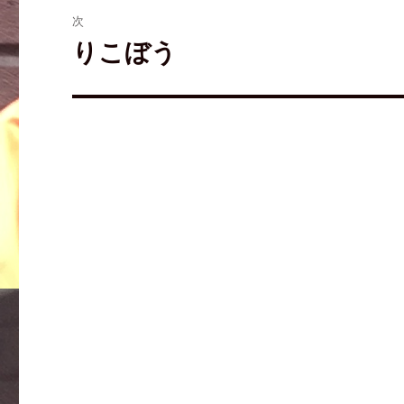
き
ま
次
す
)
りこぼう