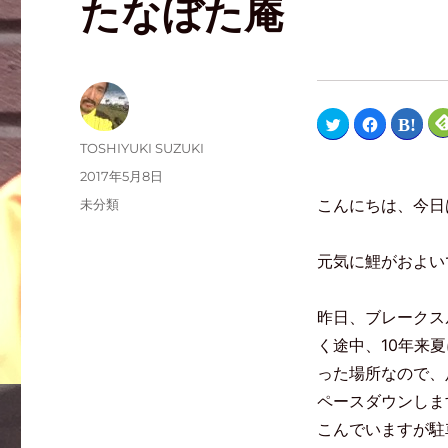
たなぼた庵
ク
F
ク
リ
a
リ
ッ
c
ッ
TOSHIYUKI SUZUKI
ク
e
ク
し
b
し
2017年5月8日
て
o
て
T
o
は
こんにちは、今日
未分類
w
k
て
i
で
な
t
共
ブ
t
有
ッ
e
す
ク
元気に鯉がおよい
r
る
マ
で
に
ー
共
は
ク
有
ク
で
(
リ
共
昨日、ブレークス
新
ッ
有
し
ク
(
く途中、10年来
い
し
新
ウ
て
し
った場所なので、
ィ
く
い
ン
だ
ウ
ド
さ
ィ
ペースダウンしま
ウ
い
ン
で
(
ド
こんでいますが駐
開
新
ウ
き
し
で