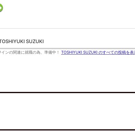
ク
リ
ッ
ク
し
て
F
e
e
d
TOSHIYUKI SUZUKI
l
y
で
ワインの関連に就職の為、準備中！
TOSHIYUKI SUZUKI のすべての投稿を表
購
読
(
新
し
い
ウ
ィ
ン
ド
ウ
で
開
き
ま
す
)