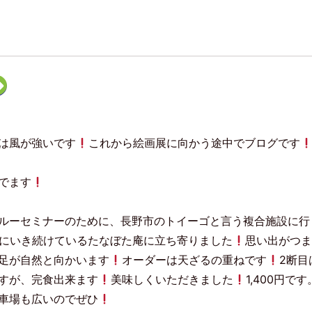
ク
リ
ッ
ク
し
て
F
は風が強いです
これから絵画展に向かう途中でブログです
e
e
d
l
y
でます
で
購
読
(
新
ルーセミナーのために、長野市のトイーゴと言う複合施設に行
し
い
夏にいき続けているたなぼた庵に立ち寄りました
思い出がつ
ウ
ィ
足が自然と向かいます
オーダーは天ざるの重ねです
2断目
ン
ド
ウ
すが、完食出来ます
美味しくいただきました
1,400円です
で
開
車場も広いのでぜひ
き
ま