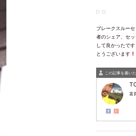
ま
い
開
す
ウ
き
)
ィ
ま
ン
す
ド
)
ウ
で
ブレークスルーセ
開
き
ま
者のシェア、セッ
す
)
して良かったです
とうございます
この記事を書い
T
富