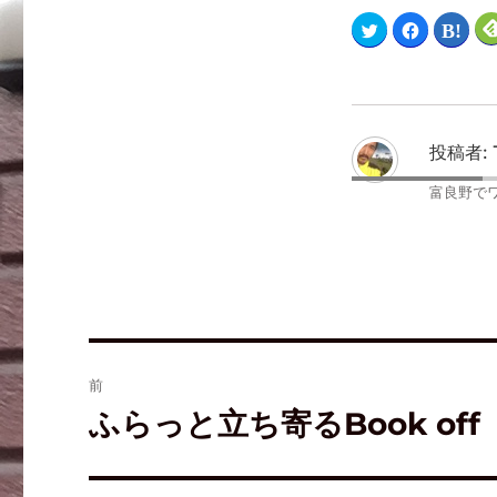
ク
F
ク
リ
a
リ
ッ
c
ッ
ク
e
ク
し
b
し
て
o
て
T
o
は
w
k
て
i
で
な
t
共
ブ
投稿者:
t
有
ッ
e
す
ク
r
る
マ
富良野で
で
に
ー
共
は
ク
有
ク
で
(
リ
共
新
ッ
有
し
ク
(
い
し
新
ウ
て
し
ィ
く
い
ン
だ
ウ
ド
さ
ィ
ウ
い
ン
で
(
ド
開
新
ウ
前
き
し
で
ま
い
開
す
ウ
き
ふらっと立ち寄るBook off
)
ィ
ま
ン
す
ド
)
ウ
で
開