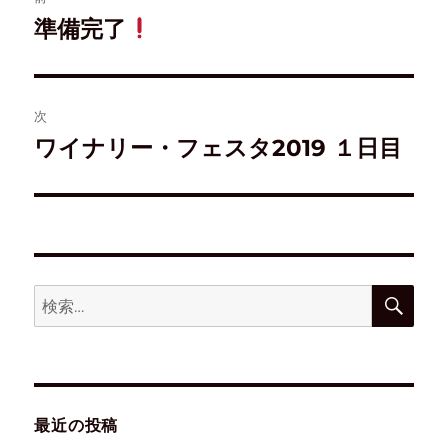
ン
す
ド
)
準備完了
ウ
で
開
き
ま
す
)
次
ワイナリー・フェスタ2019 １日目
最近の投稿