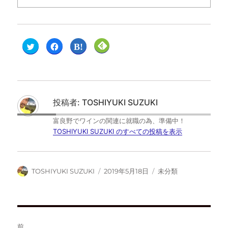
ク
F
ク
ク
リ
a
リ
リ
ッ
c
ッ
ッ
ク
e
ク
ク
し
b
し
し
て
o
て
て
T
o
は
F
w
k
て
e
i
で
な
e
t
共
ブ
d
投稿者:
TOSHIYUKI SUZUKI
t
有
ッ
l
e
す
ク
y
r
る
マ
で
富良野でワインの関連に就職の為、準備中！
で
に
ー
購
共
は
ク
読
TOSHIYUKI SUZUKI のすべての投稿を表示
有
ク
で
(
(
リ
共
新
新
ッ
有
し
し
ク
(
い
い
し
新
ウ
ウ
て
し
ィ
TOSHIYUKI SUZUKI
2019年5月18日
未分類
ィ
く
い
ン
ン
だ
ウ
ド
ド
さ
ィ
ウ
ウ
い
ン
で
で
(
ド
開
開
新
ウ
き
き
し
で
ま
ま
い
開
す
す
ウ
き
)
前
)
ィ
ま