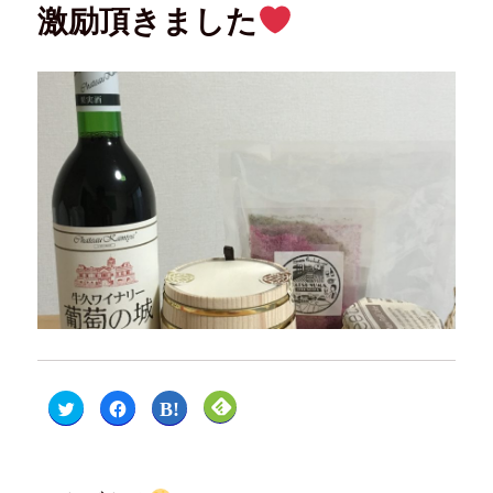
激励頂きました
ク
F
ク
ク
リ
a
リ
リ
ッ
c
ッ
ッ
ク
e
ク
ク
し
b
し
し
て
o
て
て
T
o
は
F