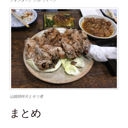
山賊焼特大とモツ煮
まとめ