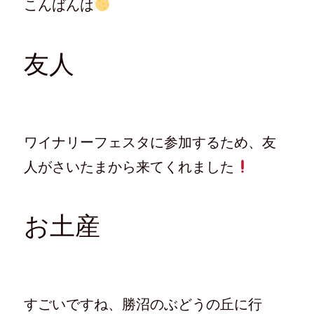
こんばんは
w
k
て
e
i
で
な
e
t
共
ブ
d
t
有
ッ
l
e
す
ク
y
r
る
マ
で
で
に
ー
購
友人
共
は
ク
読
有
ク
で
(
(
リ
共
新
新
ッ
有
し
し
ク
(
い
い
し
新
ウ
ウ
て
し
ィ
ィ
く
い
ン
ン
だ
ウ
ド
ド
さ
ィ
ウ
ワイナリーフェスタに参加するため、友
ウ
い
ン
で
で
(
ド
開
開
新
ウ
き
人がさいたまから来てくれました
き
し
で
ま
ま
い
開
す
す
ウ
き
)
)
ィ
ま
ン
す
ド
)
お土産
ウ
で
開
き
ま
す
)
すごいですね、勝沼のぶどうの丘に行