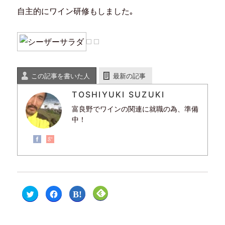
す
ウ
き
)
)
ィ
ま
自主的にワイン研修もしました｡
ン
す
ド
)
ウ
で
開
き
ま
す
)
この記事を書いた人
最新の記事
TOSHIYUKI SUZUKI
富良野でワインの関連に就職の為、準備
中！
ク
F
ク
ク
リ
a
リ
リ
ッ
c
ッ
ッ
ク
e
ク
ク
し
b
し
し
て
o
て
て