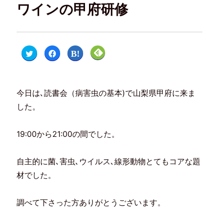
ワインの甲府研修
ク
F
ク
ク
リ
a
リ
リ
ッ
c
ッ
ッ
ク
e
ク
ク
し
b
し
し
て
o
て
て
T
o
は
F
今日は､読書会（病害虫の基本)で山梨県甲府に来ま
w
k
て
e
i
で
な
e
t
共
ブ
d
した。
t
有
ッ
l
e
す
ク
y
r
る
マ
で
で
に
ー
購
19:00から21:00の間でした。
共
は
ク
読
有
ク
で
(
(
リ
共
新
新
ッ
有
し
し
ク
(
い
自主的に菌､害虫､ウイルス､線形動物とてもコアな題
い
し
新
ウ
ウ
て
し
ィ
材でした。
ィ
く
い
ン
ン
だ
ウ
ド
ド
さ
ィ
ウ
ウ
い
ン
で
で
(
ド
開
調べて下さった方ありがとうございます。
開
新
ウ
き
き
し
で
ま
ま
い
開
す