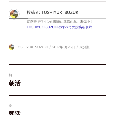
T
o
は
F
w
k
て
e
i
で
な
e
t
共
ブ
d
投稿者:
TOSHIYUKI SUZUKI
t
有
ッ
l
e
す
ク
y
r
る
マ
で
富良野でワインの関連に就職の為、準備中！
で
に
ー
購
共
は
ク
読
TOSHIYUKI SUZUKI のすべての投稿を表示
有
ク
で
(
(
リ
共
新
新
ッ
有
し
し
ク
(
い
い
し
新
ウ
ウ
て
し
ィ
TOSHIYUKI SUZUKI
2017年1月26日
未分類
ィ
く
い
ン
ン
だ
ウ
ド
ド
さ
ィ
ウ
ウ
い
ン
で
で
(
ド
開
開
新
ウ
き
き
し
で
ま
ま
い
開
す
す
ウ
き
)
前
)
ィ
ま
ン
す
ド
)
朝活
ウ
で
開
き
ま
す
)
次
朝活