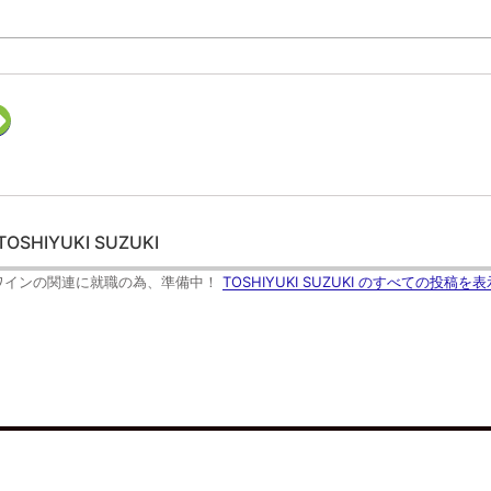
ク
リ
ッ
ク
し
て
F
e
e
d
TOSHIYUKI SUZUKI
l
y
で
ワインの関連に就職の為、準備中！
TOSHIYUKI SUZUKI のすべての投稿を表
購
読
(
新
し
い
ウ
ィ
ン
ド
ウ
で
開
き
ま
す