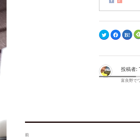
ク
F
ク
リ
a
リ
ッ
c
ッ
ク
e
ク
し
b
し
て
o
て
T
o
は
w
k
て
i
で
な
t
共
ブ
投稿者:
t
有
ッ
e
す
ク
r
る
マ
富良野で
で
に
ー
共
は
ク
有
ク
で
(
リ
共
新
ッ
有
し
ク
(
い
し
新
ウ
て
し
ィ
く
い
ン
だ
ウ
ド
さ
ィ
ウ
い
ン
で
(
ド
開
新
ウ
前
き
し
で
ま
い
開