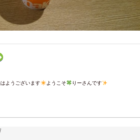
ク
リ
ッ
ク
し
て
F
おはようございます
ようこそ
りーさんです
e
e
d
l
y
で
購
読
(
新
し
い
ウ
和
ィ
ン
ド