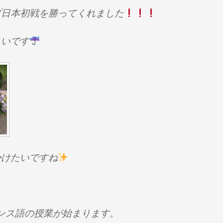
ウ
で
プ日本初戦を勝ってくれました
開
き
ま
す
しいです
)
かけたいですね
ンス語の授業が始まります。