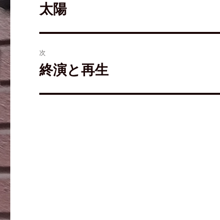
す
ウ
き
太陽
)
ィ
ま
ン
す
ド
)
ウ
で
開
き
ま
次
す
)
終演と再生