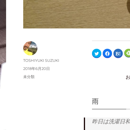
ク
F
ク
リ
a
リ
ッ
c
ッ
TOSHIYUKI SUZUKI
ク
e
ク
し
b
し
2018年6月20日
て
o
て
T
o
は
未分類
w
k
て
i
で
な
t
共
ブ
t
有
ッ
e
す
ク
r
る
マ
で
に
ー
雨
共
は
ク
有
ク
で
(
リ
共
新
ッ
有
し
ク
(
い
し
新
昨日は洗濯日
ウ
て
し
ィ
く
い
ン
だ
ウ