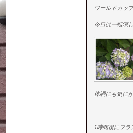
ド
さ
ィ
ウ
い
ン
ワールドカッ
で
(
ド
開
新
ウ
き
し
で
ま
い
開
今日は一転涼
す
ウ
き
)
ィ
ま
ン
す
ド
)
ウ
で
開
き
ま
す
)
体調にも気に
1時間後にフラ