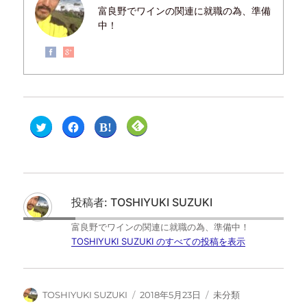
富良野でワインの関連に就職の為、準備
中！
ク
F
ク
ク
リ
a
リ
リ
ッ
c
ッ
ッ
ク
e
ク
ク
し
b
し
し
て
o
て
て
T
o
は
F
w
k
て
e
i
で
な
e
t
共
ブ
d
投稿者:
TOSHIYUKI SUZUKI
t
有
ッ
l
e
す
ク
y
r
る
マ
で
富良野でワインの関連に就職の為、準備中！
で
に
ー
購
共
は
ク
読
TOSHIYUKI SUZUKI のすべての投稿を表示
有
ク
で
(
(
リ
共
新
新
ッ
有
し
し
ク
(
い
い
し
新
ウ
ウ
て
し
ィ
TOSHIYUKI SUZUKI
2018年5月23日
未分類
ィ
く
い
ン
ン
だ
ウ
ド