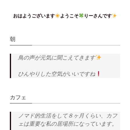
ク
e
ク
ク
し
b
し
し
て
o
て
て
T
o
は
F
おはようございます
ようこそ
りーさんです
w
k
て
e
i
で
な
e
t
共
ブ
d
t
有
ッ
l
e
す
ク
y
r
る
マ
で
で
に
ー
購
朝
共
は
ク
読
有
ク
で
(
(
リ
共
新
新
ッ
有
し
し
ク
(
い
鳥の声が元気に聞こえてきます
い
し
新
ウ
ウ
て
し
ィ
ィ
く
い
ン
ン
だ
ウ
ド
ド
さ
ィ
ウ
ひんやりした空気がいいですね
ウ
い
ン
で
で
(
ド
開
開
新
ウ
き
き
し
で
ま
ま
い
開
す
す
ウ
き
)
)
ィ
ま
カフェ
ン
す
ド
)
ウ
で
開
ノマド的生活をして８ヶ月くらい、カフ
き
ま
ェは重要な私の居場所になっています。
す
)