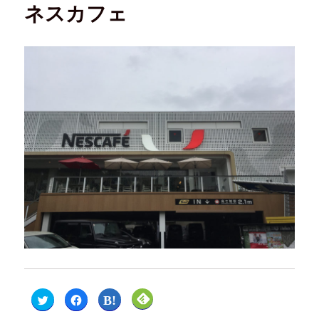
ネスカフェ
ク
F
ク
ク
リ
a
リ
リ
ッ
c
ッ
ッ