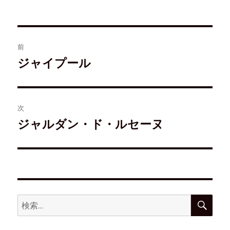
ド
さ
ィ
ウ
ウ
い
ン
で
で
(
ド
開
開
新
ウ
き
き
し
で
ま
ま
い
開
す
す
ウ
き
)
前
)
ィ
ま
ン
す
ド
)
ジャイプール
ウ
で
開
き
ま
す
)
次
ジャルダン・ド・ルセーヌ