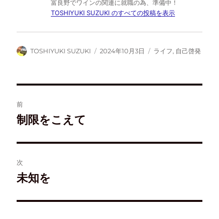
富良野でワインの関連に就職の為、準備中！
で
に
ー
購
共
は
ク
読
TOSHIYUKI SUZUKI のすべての投稿を表示
有
ク
で
(
(
リ
共
新
新
ッ
有
し
し
ク
(
い
い
し
新
ウ
ウ
て
し
ィ
TOSHIYUKI SUZUKI
2024年10月3日
ライフ
,
自己啓発
ィ
く
い
ン
ン
だ
ウ
ド
ド
さ
ィ
ウ
ウ
い
ン
で
で
(
ド
開
開
新
ウ
き
き
し
で
ま
ま
い
開
す
す
ウ
き
)
前
)
ィ
ま
ン
す
ド
)
制限をこえて
ウ
で
開
き
ま
す
)
次
未知を