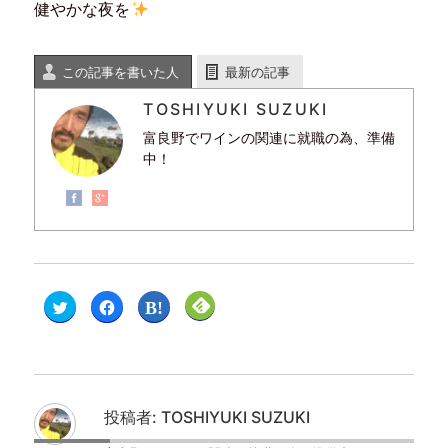
健やかな夜を
この記事を書いた人
最新の記事
TOSHIYUKI SUZUKI
富良野でワインの関連に就職の為、準備
中！
ク
F
ク
ク
リ
a
リ
リ
ッ
c
ッ
ッ
ク
e
ク
ク
し
b
し
し
て
o
て
て
T
o
は
F
w
k
て
e
i
で
な
e
t
共
ブ
d
投稿者:
TOSHIYUKI SUZUKI
t
有
ッ
l
e
す
ク
y
r
る
マ
で