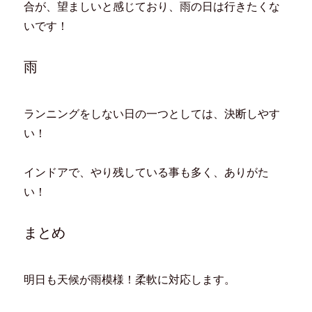
ン
だ
ウ
ド
合が、望ましいと感じており、雨の日は行きたくな
ド
さ
ィ
ウ
ウ
い
ン
で
いです！
で
(
ド
開
開
新
ウ
き
き
し
で
ま
ま
い
開
す
す
ウ
き
)
雨
)
ィ
ま
ン
す
ド
)
ウ
で
ランニングをしない日の一つとしては、決断しやす
開
き
ま
い！
す
)
インドアで、やり残している事も多く、ありがた
い！
まとめ
明日も天候が雨模様！柔軟に対応します。