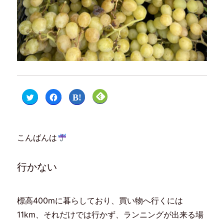
ク
F
ク
ク
リ
a
リ
リ
ッ
c
ッ
ッ
ク
e
ク
ク
し
b
し
し
て
o
て
て
T
o
は
F
こんばんは
w
k
て
e
i
で
な
e
t
共
ブ
d
t
有
ッ
l
e
す
ク
y
行かない
r
る
マ
で
で
に
ー
購
共
は
ク
読
有
ク
で
(
(
リ
共
新
新
ッ
有
し
標高400mに暮らしており、買い物へ行くには
し
ク
(
い
い
し
新
ウ
11km、それだけでは行かず、ランニングが出来る場
ウ
て
し
ィ
ィ
く
い
ン