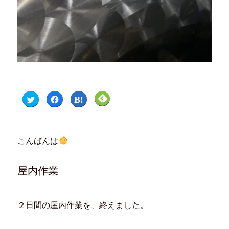
ク
F
ク
ク
リ
a
リ
リ
ッ
c
ッ
ッ
ク
e
ク
ク
し
b
し
し
て
o
て
て
T
o
は
F
こんばんは
w
k
て
e
i
で
な
e
t
共
ブ
d
t
有
ッ
l
e
す
ク
y
屋内作業
r
る
マ
で
で
に
ー
購
共
は
ク
読
有
ク
で
(
(
リ
共
新
新
ッ
有
し
２日間の屋内作業を、終えました。
し
ク
(
い
い
し
新
ウ
ウ
て
し
ィ
ィ
く
い
ン