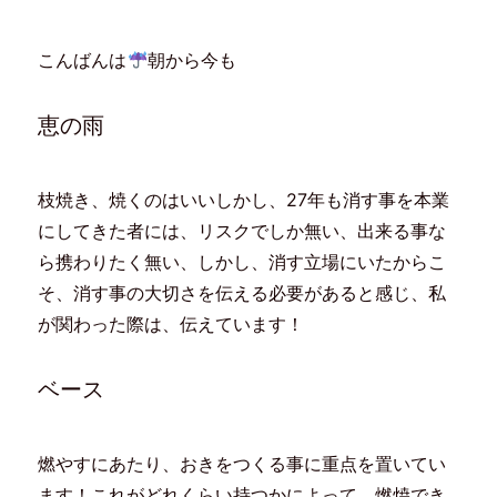
ク
e
ク
ク
し
b
し
し
て
o
て
て
T
o
は
F
こんばんは
朝から今も
w
k
て
e
i
で
な
e
t
共
ブ
d
t
有
ッ
l
e
す
ク
y
恵の雨
r
る
マ
で
で
に
ー
購
共
は
ク
読
有
ク
で
(
(
リ
共
新
新
ッ
有
し
枝焼き、焼くのはいいしかし、27年も消す事を本業
し
ク
(
い
い
し
新
ウ
にしてきた者には、リスクでしか無い、出来る事な
ウ
て
し
ィ
ィ
く
い
ン
ン
だ
ウ
ド
ら携わりたく無い、しかし、消す立場にいたからこ
ド
さ
ィ
ウ
ウ
い
ン
で
そ、消す事の大切さを伝える必要があると感じ、私
で
(
ド
開
開
新
ウ
き
が関わった際は、伝えています！
き
し
で
ま
ま
い
開
す
す
ウ
き
)
)
ィ
ま
ン
す
ベース
ド
)
ウ
で
開
き
ま
燃やすにあたり、おきをつくる事に重点を置いてい
す
)
ます！これがどれくらい持つかによって、燃焼でき