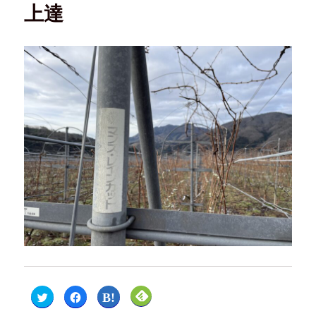
上達
ク
F
ク
ク
リ
a
リ
リ
ッ
c
ッ
ッ