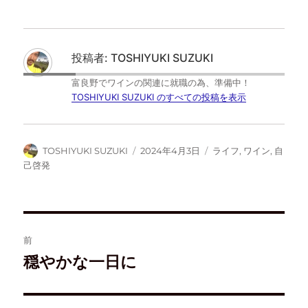
ク
e
ク
ク
し
b
し
し
て
o
て
て
T
o
は
F
w
k
て
e
i
で
な
e
t
共
ブ
d
投稿者:
TOSHIYUKI SUZUKI
t
有
ッ
l
e
す
ク
y
r
る
マ
で
富良野でワインの関連に就職の為、準備中！
で
に
ー
購
共
は
ク
読
TOSHIYUKI SUZUKI のすべての投稿を表示
有
ク
で
(
(
リ
共
新
新
ッ
有
し
し
ク
(
い
い
し
新
ウ
ウ
て
し
ィ
TOSHIYUKI SUZUKI
2024年4月3日
ライフ
,
ワイン
,
自
ィ
く
い
ン
ン
だ
ウ
ド
己啓発
ド
さ
ィ
ウ
ウ
い
ン
で
で
(
ド
開
開
新
ウ
き
き
し
で
ま
ま
い
開
す
す
ウ
き
)
)
ィ
ま
ン
す
前
ド
)
ウ
穏やかな一日に
で
開
き
ま
す
)