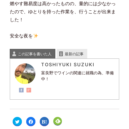
燃やす難易度は高かったものの、量的には少なかっ
たので、ゆとりを持った作業を、行うことが出来ま
した！
安全な夜を
この記事を書いた人
最新の記事
TOSHIYUKI SUZUKI
富良野でワインの関連に就職の為、準備
中！
ク
F
ク
ク
リ
a
リ
リ
ッ
c
ッ
ッ