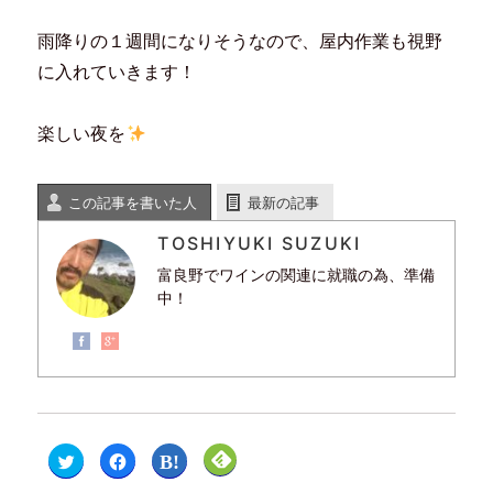
雨降りの１週間になりそうなので、屋内作業も視野
に入れていきます！
楽しい夜を
この記事を書いた人
最新の記事
TOSHIYUKI SUZUKI
富良野でワインの関連に就職の為、準備
中！
ク
F
ク
ク
リ
a
リ
リ
ッ
c
ッ
ッ