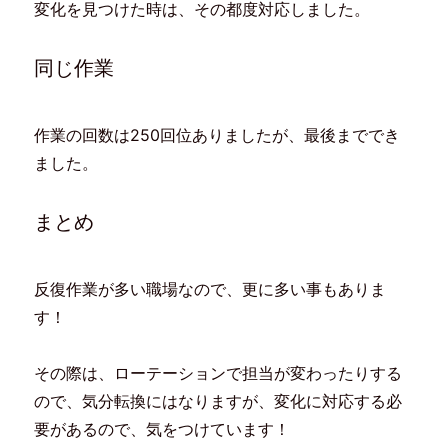
ン
だ
ウ
ド
変化を見つけた時は、その都度対応しました。
ド
さ
ィ
ウ
ウ
い
ン
で
で
(
ド
開
開
新
ウ
き
同じ作業
き
し
で
ま
ま
い
開
す
す
ウ
き
)
)
ィ
ま
ン
す
ド
)
作業の回数は250回位ありましたが、最後まででき
ウ
で
ました。
開
き
ま
す
)
まとめ
反復作業が多い職場なので、更に多い事もありま
す！
その際は、ローテーションで担当が変わったりする
ので、気分転換にはなりますが、変化に対応する必
要があるので、気をつけています！