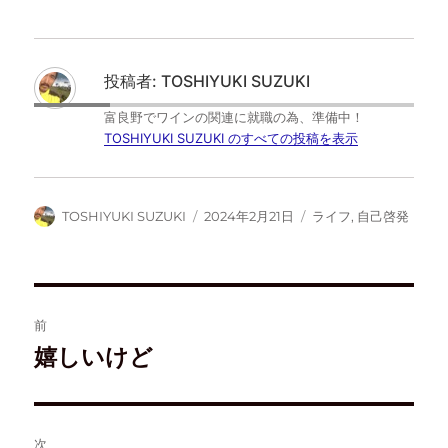
ク
e
ク
ク
し
b
し
し
て
o
て
て
T
o
は
F
w
k
て
e
i
で
な
e
t
共
ブ
d
投稿者:
TOSHIYUKI SUZUKI
t
有
ッ
l
e
す
ク
y
r
る
マ
で
富良野でワインの関連に就職の為、準備中！
で
に
ー
購
共
は
ク
読
TOSHIYUKI SUZUKI のすべての投稿を表示
有
ク
で
(
(
リ
共
新
新
ッ
有
し
し
ク
(
い
い
し
新
ウ
ウ
て
し
ィ
TOSHIYUKI SUZUKI
2024年2月21日
ライフ
,
自己啓発
ィ
く
い
ン
ン
だ
ウ
ド
ド
さ
ィ
ウ
ウ
い
ン
で
で
(
ド
開
開
新
ウ
き
き
し
で
ま
ま
い
開
す
す
ウ
き
)
前
)
ィ
ま
ン
す
ド
)
嬉しいけど
ウ
で
開
き
ま
す
)
次