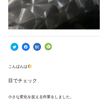
ク
F
ク
ク
リ
a
リ
リ
ッ
c
ッ
ッ
ク
e
ク
ク
し
b
し
し
て
o
て
て
T
o
は
F
こんばんは
w
k
て
e
i
で
な
e
t
共
ブ
d
t
有
ッ
l
e
す
ク
y
目でチェック
r
る
マ
で
で
に
ー
購
共
は
ク
読
有
ク
で
(
(
リ
共
新
新
ッ
有
し
小さな変化を捉える作業をしました。
し
ク
(
い
い
し
新
ウ
ウ
て
し
ィ
ィ
く
い
ン