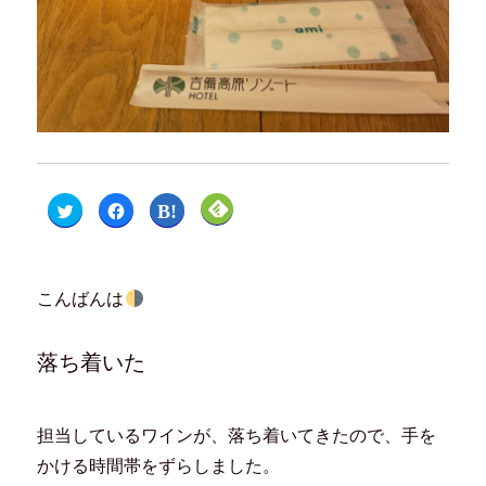
ク
F
ク
ク
リ
a
リ
リ
ッ
c
ッ
ッ
ク
e
ク
ク
し
b
し
し
て
o
て
て
T
o
は
F
こんばんは
w
k
て
e
i
で
な
e
t
共
ブ
d
t
有
ッ
l
e
す
ク
y
落ち着いた
r
る
マ
で
で
に
ー
購
共
は
ク
読
有
ク
で
(
(
リ
共
新
新
ッ
有
し
担当しているワインが、落ち着いてきたので、手を
し
ク
(
い
い
し
新
ウ
かける時間帯をずらしました。
ウ
て
し
ィ
ィ
く
い
ン