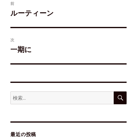
ン
す
前
ド
)
ウ
ルーティーン
で
開
き
ま
す
)
次
一期に
最近の投稿