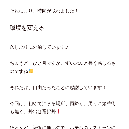
ン
だ
ウ
ド
ド
さ
ィ
ウ
ウ
い
ン
で
それにより、時間が取れました！
で
(
ド
開
開
新
ウ
き
き
し
で
ま
ま
い
開
す
す
ウ
き
)
環境を変える
)
ィ
ま
ン
す
ド
)
ウ
で
久しぶりに外泊しています♪
開
き
ま
す
)
ちょうど、ひと月ですが、ずいぶんと長く感じるも
のですね
それだけ、自由だったことに感謝しています！
今回は、初めて泊まる場所、雨降り、周りに繁華街
も無く、外出は選択外
ほとんど、記憶に無いので、ホテルのレストランに