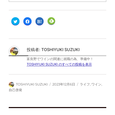
ク
F
ク
ク
リ
a
リ
リ
ッ
c
ッ
ッ
ク
e
ク
ク
し
b
し
し
て
o
て
て
T
o
は
F
w
k
て
e
i
で
な
e
t
共
ブ
d
投稿者:
TOSHIYUKI SUZUKI
t
有
ッ
l
e
す
ク
y
r
る
マ
で
富良野でワインの関連に就職の為、準備中！
で
に
ー
購
共
は
ク
読
TOSHIYUKI SUZUKI のすべての投稿を表示
有
ク
で
(
(
リ
共
新
新
ッ
有
し
し
ク
(
い
い
し
新
ウ
ウ
て
し
ィ
TOSHIYUKI SUZUKI
2023年12月6日
ライフ
,
ワイン
,
ィ
く
い
ン
ン
だ
ウ
ド
自己啓発
ド
さ
ィ
ウ
ウ
い
ン
で
で
(
ド
開
開
新
ウ
き
き
し
で
ま
ま
い
開
す
す
ウ
き
)
)
ィ
ま