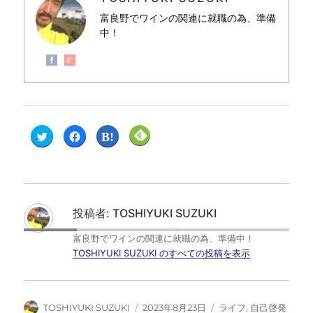
富良野でワインの関連に就職の為、準備
中！
ク
F
ク
ク
リ
a
リ
リ
ッ
c
ッ
ッ
ク
e
ク
ク
し
b
し
し
て
o
て
て
T
o
は
F
w
k
て
e
i
で
な
e
t
共
ブ
d
投稿者:
TOSHIYUKI SUZUKI
t
有
ッ
l
e
す
ク
y
r
る
マ
で
富良野でワインの関連に就職の為、準備中！
で
に
ー
購
共
は
ク
読
TOSHIYUKI SUZUKI のすべての投稿を表示
有
ク
で
(
(
リ
共
新
新
ッ
有
し
し
ク
(
い
い
し
新
ウ
ウ
て
し
ィ
TOSHIYUKI SUZUKI
2023年8月23日
ライフ
,
自己啓発
ィ
く
い
ン