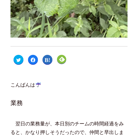
ク
F
ク
ク
リ
a
リ
リ
ッ
c
ッ
ッ
ク
e
ク
ク
し
b
し
し
て
o
て
て
T
o
は
F
こんばんは
w
k
て
e
i
で
な
e
t
共
ブ
d
t
有
ッ
l
e
す
ク
y
業務
r
る
マ
で
で
に
ー
購
共
は
ク
読
有
ク
で
(
(
リ
共
新
新
ッ
有
し
翌日の業務量が、本日別のチームの時間経過をみ
し
ク
(
い
い
し
新
ウ
ると、かなり押しそうだったので、仲間と早出しま
ウ
て
し
ィ
ィ
く
い
ン