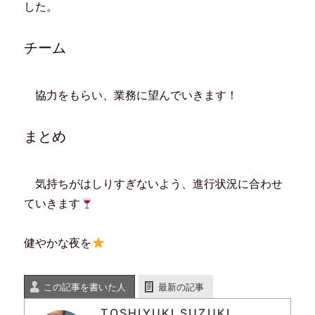
ン
だ
ウ
ド
した。
ド
さ
ィ
ウ
ウ
い
ン
で
で
(
ド
開
開
新
ウ
き
チーム
き
し
で
ま
ま
い
開
す
す
ウ
き
)
)
ィ
ま
ン
す
ド
)
協力をもらい、業務に望んでいきます！
ウ
で
開
き
ま
まとめ
す
)
気持ちがはしりすぎないよう、進行状況に合わせ
ていきます
健やかな夜を
この記事を書いた人
最新の記事
TOSHIYUKI SUZUKI