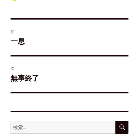
ン
だ
ウ
ド
ド
さ
ィ
ウ
ウ
い
ン
で
で
(
ド
開
開
新
ウ
き
き
し
で
ま
ま
い
開
す
す
ウ
き
)
前
)
ィ
ま
ン
す
ド
)
一息
ウ
で
開
き
ま
す
)
次
無事終了