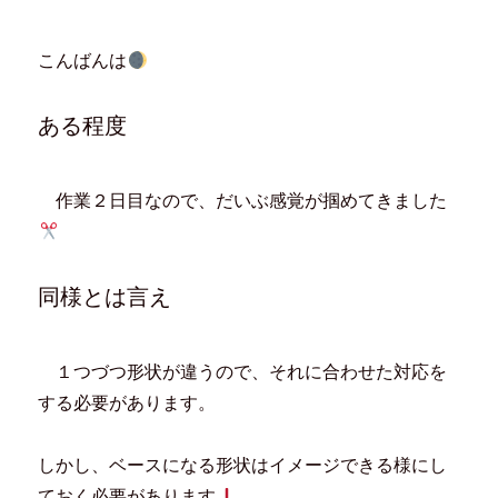
ク
e
ク
ク
し
b
し
し
て
o
て
て
T
o
は
F
こんばんは
w
k
て
e
i
で
な
e
t
共
ブ
d
t
有
ッ
l
e
す
ク
y
ある程度
r
る
マ
で
で
に
ー
購
共
は
ク
読
有
ク
で
(
(
リ
共
新
新
ッ
有
し
作業２日目なので、だいぶ感覚が掴めてきました
し
ク
(
い
い
し
新
ウ
ウ
て
し
ィ
ィ
く
い
ン
ン
だ
ウ
ド
ド
さ
ィ
ウ
ウ
い
ン
で
同様とは言え
で
(
ド
開
開
新
ウ
き
き
し
で
ま
ま
い
開
す
す
ウ
き
)
)
ィ
ま
１つづつ形状が違うので、それに合わせた対応を
ン
す
ド
)
する必要があります。
ウ
で
開
き
ま
しかし、ベースになる形状はイメージできる様にし
す
)
ておく必要があります