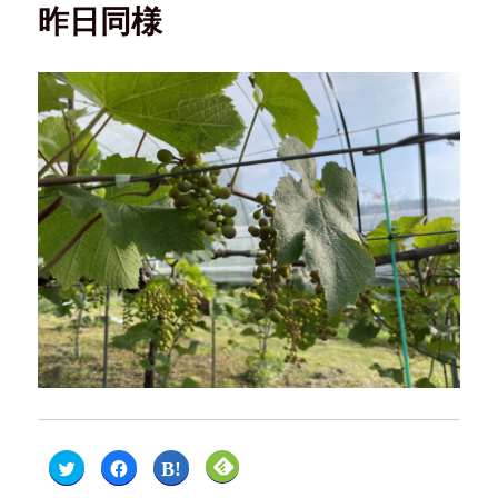
昨日同様
ク
F
ク
ク
リ
a
リ
リ
ッ
c
ッ
ッ