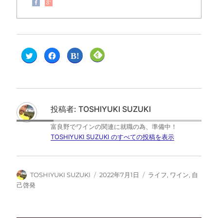
ク
F
ク
ク
リ
a
リ
リ
ッ
c
ッ
ッ
ク
e
ク
ク
し
b
し
し
て
o
て
て
T
o
は
F
w
k
て
e
i
で
な
e
t
共
ブ
d
投稿者:
TOSHIYUKI SUZUKI
t
有
ッ
l
e
す
ク
y
r
る
マ
で
富良野でワインの関連に就職の為、準備中！
で
に
ー
購
共
は
ク
読
TOSHIYUKI SUZUKI のすべての投稿を表示
有
ク
で
(
(
リ
共
新
新
ッ
有
し
し
ク
(
い
い
し
新
ウ
ウ
て
し
ィ
TOSHIYUKI SUZUKI
2022年7月1日
ライフ
,
ワイン
,
自
ィ
く
い
ン
ン
だ
ウ
ド
己啓発
ド
さ
ィ
ウ
ウ
い
ン
で
で
(
ド
開
開
新
ウ
き
き
し
で
ま
ま
い
開
す