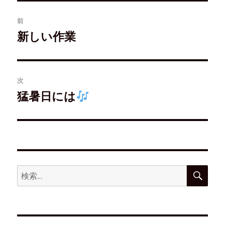
す
ウ
き
)
)
ィ
ま
ン
す
前
ド
)
ウ
新しい作業
で
開
き
ま
す
)
次
猛暑日には