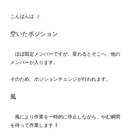
ク
e
ク
ク
し
b
し
し
て
o
て
て
T
o
は
F
こんばんは
w
k
て
e
i
で
な
e
t
共
ブ
d
t
有
ッ
l
e
す
ク
y
空いたポジション
r
る
マ
で
で
に
ー
購
共
は
ク
読
有
ク
で
(
(
リ
共
新
新
ッ
有
し
ほぼ固定メンバーですが、変わるとそこへ、他の
し
ク
(
い
い
し
新
ウ
メンバーが入ります。
ウ
て
し
ィ
ィ
く
い
ン
ン
だ
ウ
ド
ド
さ
ィ
ウ
ウ
い
ン
で
そのため、ポジションチェンジが行われます。
で
(
ド
開
開
新
ウ
き
き
し
で
ま
ま
い
開
す
す
ウ
き
)
風
)
ィ
ま
ン
す
ド
)
ウ
で
風により作業を一時的に停止しながら、やむ瞬間
開
き
ま
を待って作業します
す
)