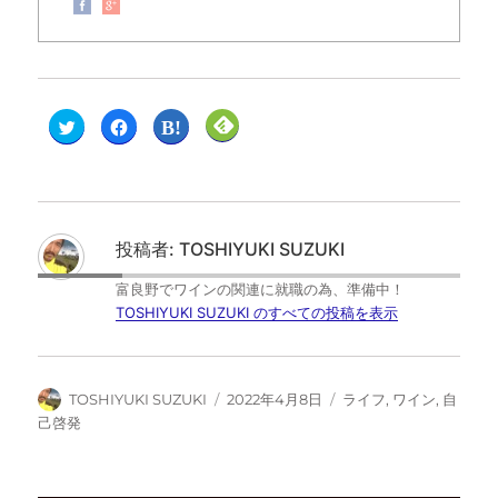
ク
F
ク
ク
リ
a
リ
リ
ッ
c
ッ
ッ
ク
e
ク
ク
し
b
し
し
て
o
て
て
T
o
は
F
w
k
て
e
i
で
な
e
t
共
ブ
d
投稿者:
TOSHIYUKI SUZUKI
t
有
ッ
l
e
す
ク
y
r
る
マ
で
富良野でワインの関連に就職の為、準備中！
で
に
ー
購
共
は
ク
読
TOSHIYUKI SUZUKI のすべての投稿を表示
有
ク
で
(
(
リ
共
新
新
ッ
有
し
し
ク
(
い
い
し
新
ウ
ウ
て
し
ィ
TOSHIYUKI SUZUKI
2022年4月8日
ライフ
,
ワイン
,
自
ィ
く
い
ン
ン
だ
ウ
ド
己啓発
ド
さ
ィ
ウ
ウ
い
ン
で
で
(
ド
開
開
新
ウ
き
き
し
で
ま
ま
い
開
す