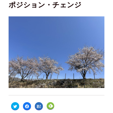
ポジション・チェンジ
ク
F
ク
ク
リ
a
リ
リ
ッ
c
ッ
ッ