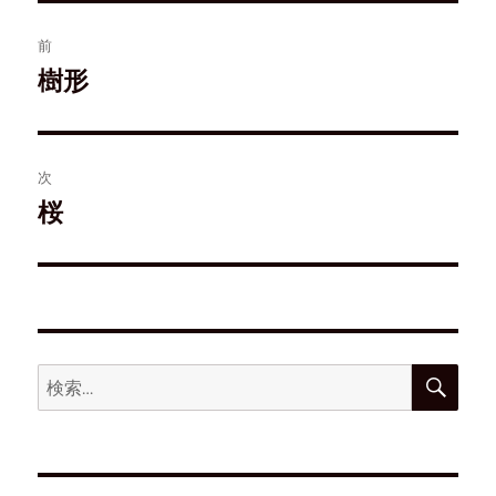
す
ウ
き
)
)
ィ
ま
ン
す
前
ド
)
ウ
樹形
で
開
き
ま
す
)
次
桜