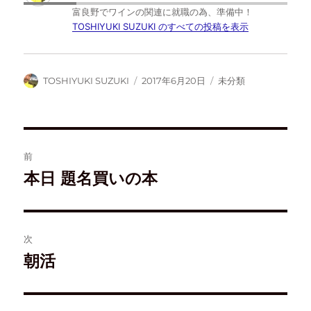
r
る
マ
で
富良野でワインの関連に就職の為、準備中！
で
に
ー
購
共
は
ク
読
TOSHIYUKI SUZUKI のすべての投稿を表示
有
ク
で
(
(
リ
共
新
新
ッ
有
し
し
ク
(
い
い
し
新
ウ
ウ
て
し
ィ
TOSHIYUKI SUZUKI
2017年6月20日
未分類
ィ
く
い
ン
ン
だ
ウ
ド
ド
さ
ィ
ウ
ウ
い
ン
で
で
(
ド
開
開
新
ウ
き
き
し
で
ま
ま
い
開
す
す
ウ
き
)
前
)
ィ
ま
ン
す
ド
)
本日 題名買いの本
ウ
で
開
き
ま
す
)
次
朝活