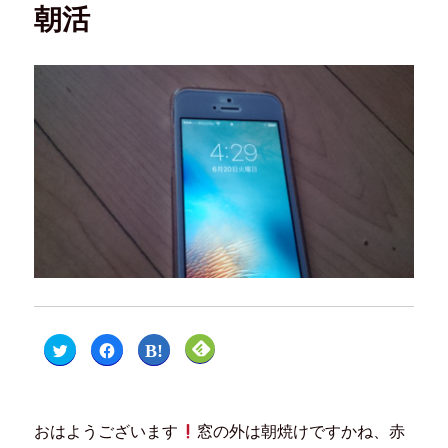
朝活
ク
F
ク
ク
リ
a
リ
リ
ッ
c
ッ
ッ
ク
e
ク
ク
し
b
し
し
て
o
て
て
T
o
は
F
おはようございます
窓の外は朝焼けですかね、赤
w
k
て
e
i
で
な
e