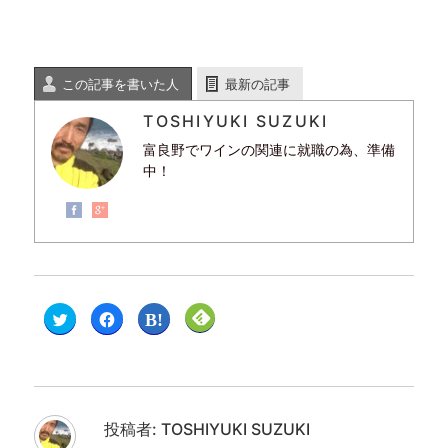
この記事を書いた人
最新の記事
TOSHIYUKI SUZUKI
富良野でワインの関連に就職の為、準備
中！
ク
F
ク
ク
リ
a
リ
リ
ッ
c
ッ
ッ
ク
e
ク
ク
し
b
し
し
て
o
て
て
T
o
は
F
w
k
て
e
i
で
な
e
t
共
ブ
d
投稿者:
TOSHIYUKI SUZUKI
t
有
ッ
l
e
す
ク
y