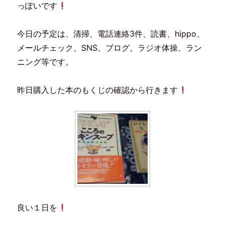
t
共
ブ
d
っぽいです
t
有
ッ
l
e
す
ク
y
r
る
マ
で
で
に
ー
購
今日の予定は、清掃、電話連絡3件、読書、hippo、
共
は
ク
読
有
ク
で
(
(
リ
共
新
メールチェック、SNS、ブログ、ラジオ体操、ラン
新
ッ
有
し
し
ク
(
い
ニング等です。
い
し
新
ウ
ウ
て
し
ィ
ィ
く
い
ン
ン
だ
ウ
ド
ド
さ
ィ
ウ
昨日購入した本のもくじの確認から行きます
ウ
い
ン
で
で
(
ド
開
開
新
ウ
き
き
し
で
ま
ま
い
開
す
す
ウ
き
)
)
ィ
ま
ン
す
ド
)
ウ
で
開
き
ま
す
)
良い１日を