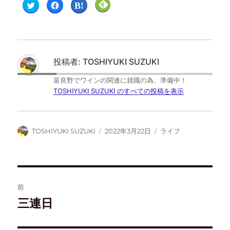
ク
F
ク
ク
リ
a
リ
リ
ッ
c
ッ
ッ
ク
e
ク
ク
し
b
し
し
て
o
て
て
T
o
は
F
w
k
て
e
i
で
な
e
t
共
ブ
d
投稿者:
TOSHIYUKI SUZUKI
t
有
ッ
l
e
す
ク
y
r
る
マ
で
富良野でワインの関連に就職の為、準備中！
で
に
ー
購
共
は
ク
読
TOSHIYUKI SUZUKI のすべての投稿を表示
有
ク
で
(
(
リ
共
新
新
ッ
有
し
し
ク
(
い
い
し
新
ウ
ウ
て
し
ィ
TOSHIYUKI SUZUKI
2022年3月22日
ライフ
ィ
く
い
ン
ン
だ
ウ
ド
ド
さ
ィ
ウ
ウ
い
ン
で
で
(
ド
開
開
新
ウ
き
き
し
で
ま
ま
い
開
す
す
ウ
き
)
前
)
ィ
ま
ン
す
ド
)
三連日
ウ
で
開
き