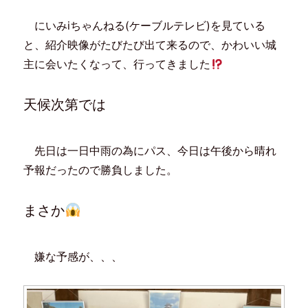
ン
だ
ウ
ド
ド
さ
ィ
ウ
ウ
い
ン
で
にいみiちゃんねる(ケーブルテレビ)を見ている
で
(
ド
開
開
新
ウ
き
と、紹介映像がたびたび出て来るので、かわいい城
き
し
で
ま
ま
い
開
す
す
ウ
き
)
主に会いたくなって、行ってきました
)
ィ
ま
ン
す
ド
)
ウ
天候次第では
で
開
き
ま
す
)
先日は一日中雨の為にパス、今日は午後から晴れ
予報だったので勝負しました。
まさか
嫌な予感が、、、