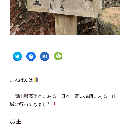
ク
F
ク
ク
リ
a
リ
リ
ッ
c
ッ
ッ
ク
e
ク
ク
し
b
し
し
て
o
て
て
T
o
は
F
こんばんは
w
k
て
e
i
で
な
e
t
共
ブ
d
t
有
ッ
l
e
す
ク
y
岡山県高梁市にある、日本一高い場所にある、山
r
る
マ
で
で
に
ー
購
城に行ってきました
共
は
ク
読
有
ク
で
(
(
リ
共
新
新
ッ
有
し
し
ク
(
い
城主
い
し
新
ウ
ウ
て
し
ィ
ィ
く
い
ン