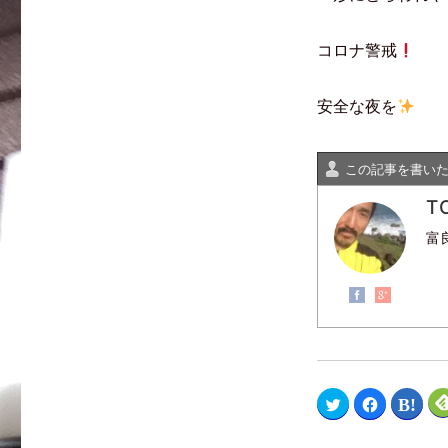
コロナ警戒
安全な夜を
この記事を書い
T
富
ク
F
ク
リ
a
リ
ッ
c
ッ
ク
e
ク