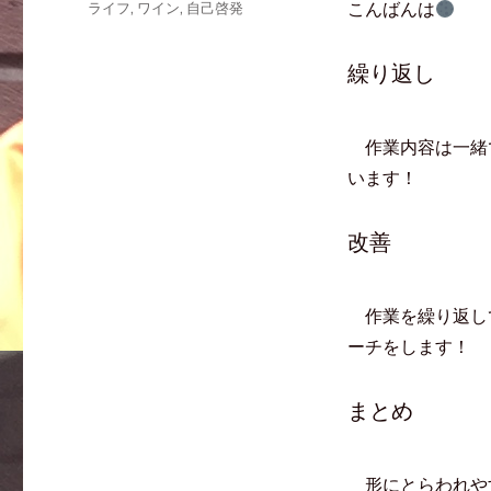
こんばんは
ライフ
,
ワイン
,
自己啓発
w
k
て
i
で
な
t
共
ブ
t
有
ッ
e
す
ク
繰り返し
r
る
マ
で
に
ー
共
は
ク
有
ク
で
(
リ
共
新
ッ
有
作業内容は一緒
し
ク
(
い
し
新
います！
ウ
て
し
ィ
く
い
ン
だ
ウ
ド
さ
ィ
ウ
い
ン
改善
で
(
ド
開
新
ウ
き
し
で
ま
い
開
す
ウ
き
)
ィ
ま
作業を繰り返し
ン
す
ド
)
ーチをします！
ウ
で
開
き
ま
まとめ
す
)
形にとらわれや