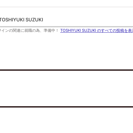
し
て
F
e
e
d
TOSHIYUKI SUZUKI
l
y
で
ワインの関連に就職の為、準備中！
TOSHIYUKI SUZUKI のすべての投稿を表
購
読
(
新
し
い
ウ
ィ
ン
ド
ウ
で
開
き
ま
す
)