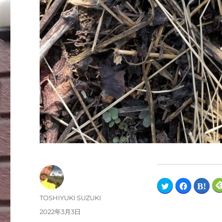
ク
F
ク
リ
a
リ
ッ
c
ッ
TOSHIYUKI SUZUKI
ク
e
ク
し
b
し
2022年3月3日
て
o
て
T
o
は