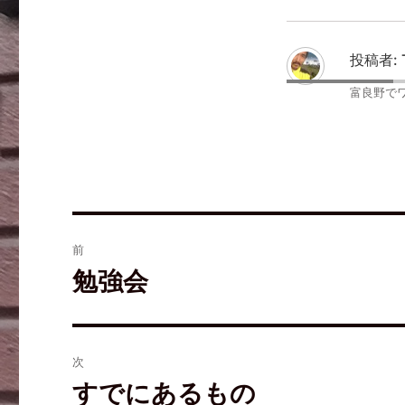
し
b
し
て
o
て
T
o
は
w
k
て
i
で
な
t
共
ブ
投稿者:
t
有
ッ
e
す
ク
r
る
マ
富良野で
で
に
ー
共
は
ク
有
ク
で
(
リ
共
新
ッ
有
し
ク
(
い
し
新
ウ
て
し
ィ
く
い
ン
だ
ウ
ド
さ
ィ
ウ
い
ン
で
(
ド
開
新
ウ
前
き
し
で
ま
い
開
す
ウ
き
勉強会
)
ィ
ま
ン
す
ド
)
ウ
で
開
き
ま
次
す
)
すでにあるもの