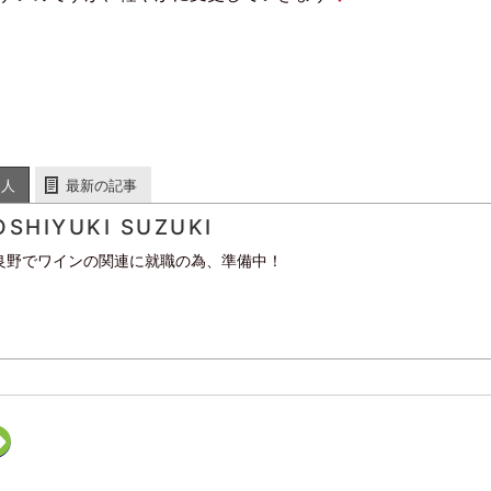
た人
最新の記事
OSHIYUKI SUZUKI
良野でワインの関連に就職の為、準備中！
ク
リ
ッ
ク