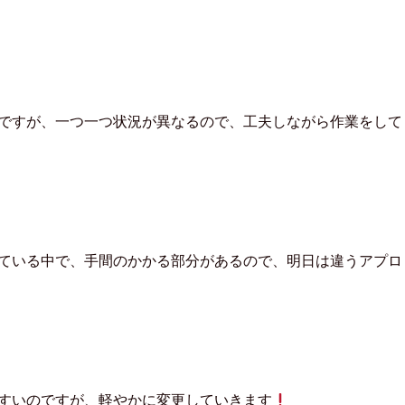
e
e
d
l
y
で
購
読
(
新
し
ですが、一つ一つ状況が異なるので、工夫しながら作業をして
い
ウ
ィ
ン
ド
ウ
で
開
き
ま
す
)
ている中で、手間のかかる部分があるので、明日は違うアプロ
すいのですが、軽やかに変更していきます