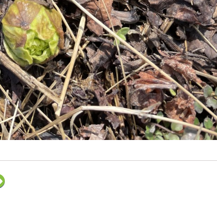
ク
リ
ッ
ク
し
て
F