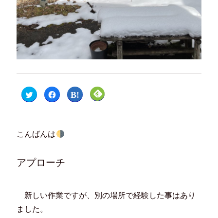
ク
F
ク
ク
リ
a
リ
リ
ッ
c
ッ
ッ
ク
e
ク
ク
し
b
し
し
て
o
て
て
T
o
は
F
こんばんは
w
k
て
e
i
で
な
e
t
共
ブ
d
t
有
ッ
l
e
す
ク
y
アプローチ
r
る
マ
で
で
に
ー
購
共
は
ク
読
有
ク
で
(
(
リ
共
新
新
ッ
有
し
新しい作業ですが、別の場所で経験した事はあり
し
ク
(
い
い
し
新
ウ
ました。
ウ
て
し
ィ
ィ
く
い
ン