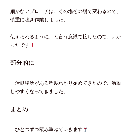
ン
だ
ウ
ド
ド
さ
ィ
ウ
ウ
い
ン
で
細かなアプローチは、その場その場で変わるので、
で
(
ド
開
開
新
ウ
き
慎重に聴き作業しました。
き
し
で
ま
ま
い
開
す
す
ウ
き
)
)
ィ
ま
ン
す
伝えられるように、と言う意識で接したので、よか
ド
)
ウ
ったです
で
開
き
ま
す
部分的に
)
活動場所がある程度わかり始めてきたので、活動
しやすくなってきました。
まとめ
ひとつずつ積み重ねていきます