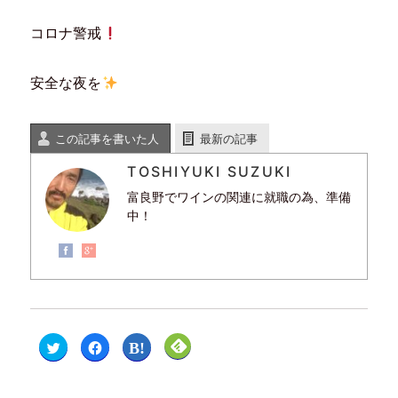
コロナ警戒
安全な夜を
この記事を書いた人
最新の記事
TOSHIYUKI SUZUKI
富良野でワインの関連に就職の為、準備
中！
ク
F
ク
ク
リ
a
リ
リ
ッ
c
ッ
ッ
ク
e
ク
ク
し
b
し
し
て
o
て
て