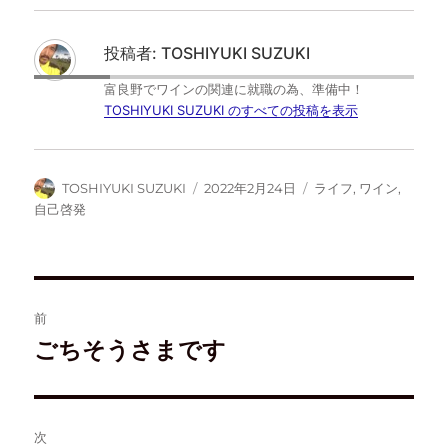
T
o
は
F
w
k
て
e
i
で
な
e
t
共
ブ
d
投稿者:
TOSHIYUKI SUZUKI
t
有
ッ
l
e
す
ク
y
r
る
マ
で
富良野でワインの関連に就職の為、準備中！
で
に
ー
購
共
は
ク
読
TOSHIYUKI SUZUKI のすべての投稿を表示
有
ク
で
(
(
リ
共
新
新
ッ
有
し
し
ク
(
い
い
し
新
ウ
ウ
て
し
ィ
TOSHIYUKI SUZUKI
2022年2月24日
ライフ
,
ワイン
,
ィ
く
い
ン
ン
だ
ウ
ド
自己啓発
ド
さ
ィ
ウ
ウ
い
ン
で
で
(
ド
開
開
新
ウ
き
き
し
で
ま
ま
い
開
す
す
ウ
き
)
)
ィ
ま
ン
す
前
ド
)
ウ
ごちそうさまです
で
開
き
ま
す
)
次