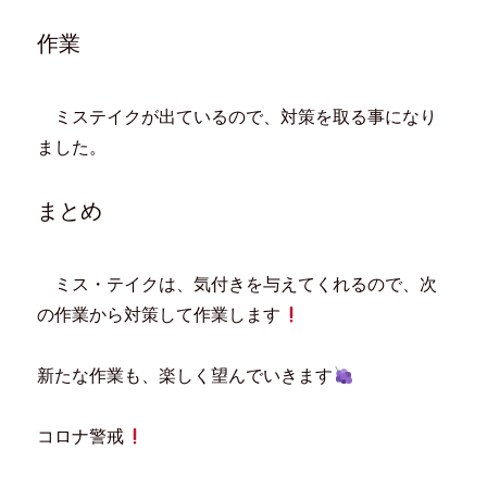
ン
だ
ウ
ド
ド
さ
ィ
ウ
ウ
い
ン
で
作業
で
(
ド
開
開
新
ウ
き
き
し
で
ま
ま
い
開
す
す
ウ
き
)
)
ィ
ま
ミステイクが出ているので、対策を取る事になり
ン
す
ド
)
ました。
ウ
で
開
き
ま
まとめ
す
)
ミス・テイクは、気付きを与えてくれるので、次
の作業から対策して作業します
新たな作業も、楽しく望んでいきます
コロナ警戒