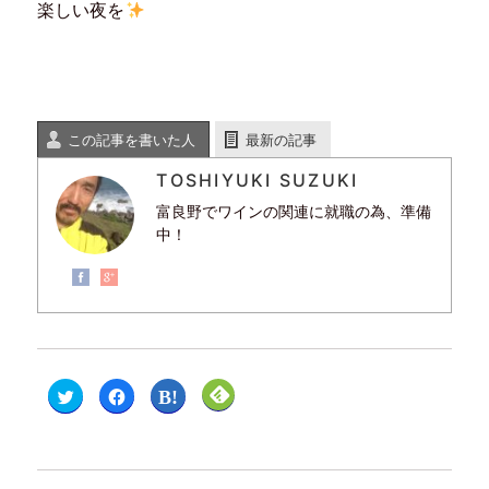
楽しい夜を
この記事を書いた人
最新の記事
TOSHIYUKI SUZUKI
富良野でワインの関連に就職の為、準備
中！
ク
F
ク
ク
リ
a
リ
リ
ッ
c
ッ
ッ
ク
e
ク
ク
し
b
し
し
て
o
て
て
T
o
は
F
w
k
て
e