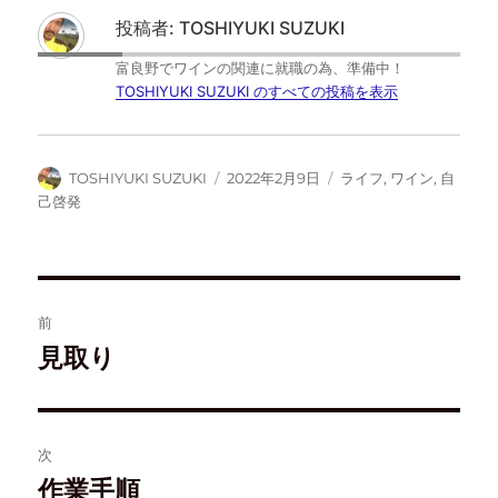
i
で
な
e
t
共
ブ
d
投稿者:
TOSHIYUKI SUZUKI
t
有
ッ
l
e
す
ク
y
r
る
マ
で
富良野でワインの関連に就職の為、準備中！
で
に
ー
購
共
は
ク
読
TOSHIYUKI SUZUKI のすべての投稿を表示
有
ク
で
(
(
リ
共
新
新
ッ
有
し
し
ク
(
い
い
し
新
ウ
ウ
て
し
ィ
TOSHIYUKI SUZUKI
2022年2月9日
ライフ
,
ワイン
,
自
ィ
く
い
ン
ン
だ
ウ
ド
己啓発
ド
さ
ィ
ウ
ウ
い
ン
で
で
(
ド
開
開
新
ウ
き
き
し
で
ま
ま
い
開
す
す
ウ
き
)
)
ィ
ま
ン
す
前
ド
)
ウ
見取り
で
開
き
ま
す
)
次
作業手順