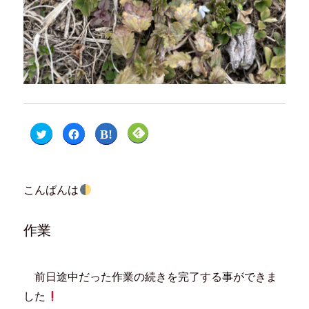
ク
F
ク
ク
リ
a
リ
リ
ッ
c
ッ
ッ
ク
e
ク
ク
し
b
し
し
て
o
て
て
T
o
は
F
こんばんは
w
k
て
e
i
で
な
e
t
共
ブ
d
t
有
ッ
l
e
す
ク
y
作業
r
る
マ
で
で
に
ー
購
共
は
ク
読
有
ク
で
(
(
リ
共
新
新
ッ
有
し
前日途中だった作業の続きを完了する事ができま
し
ク
(
い
い
し
新
ウ
した
ウ
て
し
ィ
ィ
く
い
ン