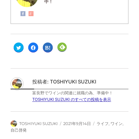
中！
ク
F
ク
ク
リ
a
リ
リ
ッ
c
ッ
ッ
ク
e
ク
ク
し
b
し
し
て
o
て
て
T
o
は
F
w
k
て
e
i
で
な
e
t
共
ブ
d
投稿者:
TOSHIYUKI SUZUKI
t
有
ッ
l
e
す
ク
y
r
る
マ
で
富良野でワインの関連に就職の為、準備中！
で
に
ー
購
共
は
ク
読
TOSHIYUKI SUZUKI のすべての投稿を表示
有
ク
で
(
(
リ
共
新
新
ッ
有
し
し
ク
(
い
い
し
新
ウ
ウ
て
し
ィ
TOSHIYUKI SUZUKI
2021年9月14日
ライフ
,
ワイン
,
ィ
く
い
ン
ン
だ
ウ
ド
自己啓発
ド
さ
ィ
ウ
ウ
い
ン
で