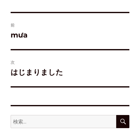
で
(
ド
開
開
新
ウ
き
き
し
で
ま
ま
い
開
す
す
ウ
き
)
)
ィ
ま
ン
す
前
ド
)
ウ
mưa
で
開
き
ま
す
)
次
はじまりました