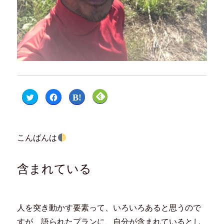
ク
F
ク
ク
リ
a
リ
リ
ッ
c
ッ
ッ
ク
e
ク
ク
し
b
し
し
て
o
て
て
T
o
は
F
こんばんは
w
k
て
e
i
で
な
e
t
共
ブ
d
t
有
ッ
l
e
す
ク
y
含まれている
r
る
マ
で
で
に
ー
購
共
は
ク
読
有
ク
で
(
(
リ
共
新
新
ッ
有
し
し
ク
(
い
人を突き動かす要素って、いろいろあると思うので
い
し
新
ウ
ウ
て
し
ィ
すが、語られたプランに、自分が含まれているとし
ィ
く
い
ン