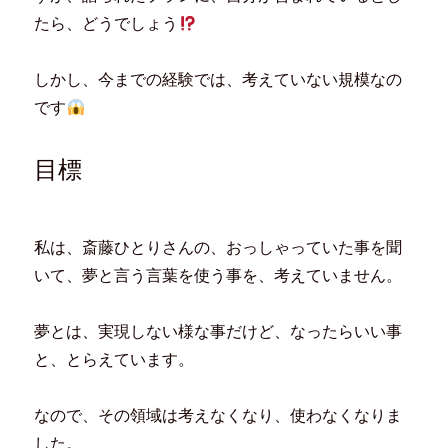
ン
だ
ウ
ド
ド
さ
ィ
ウ
たら、どうでしょう
ウ
い
ン
で
で
(
ド
開
開
新
ウ
き
き
し
で
ま
しかし、今までの経験では、考えていない規模なの
ま
い
開
す
す
ウ
き
)
)
ィ
ま
です
ン
す
ド
)
ウ
で
開
目標
き
ま
す
)
私は、斎藤ひとりさんの、おっしゃっていた事を聞
いて、夢と言う言葉を使う事を、考えていません。
夢とは、実現しない様な事だけど、なったらいい事
と、とらえています。
なので、その領域は考えなくなり、使わなくなりま
した。