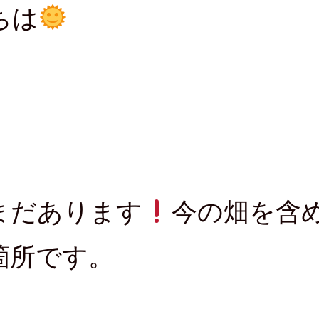
e
ちは
e
d
l
y
で
購
読
(
新
し
い
ウ
ィ
ン
ド
ウ
で
開
き
ま
す
)
まだあります
今の畑を含
箇所です。