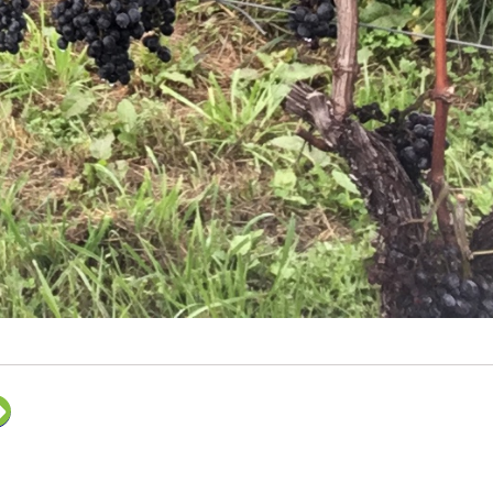
ク
リ
ッ
ク
し
て
F