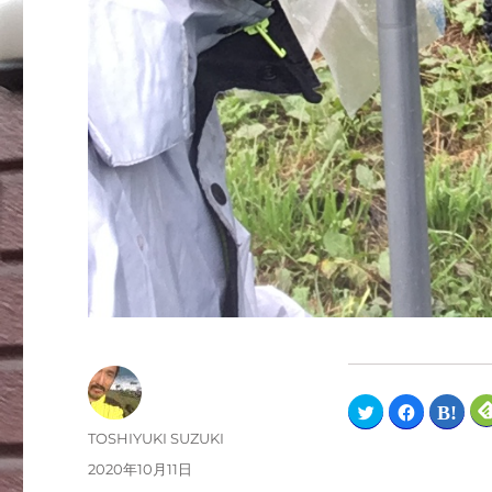
ク
F
ク
リ
a
リ
ッ
c
ッ
TOSHIYUKI SUZUKI
ク
e
ク
し
b
し
2020年10月11日
て
o
て
T
o
は