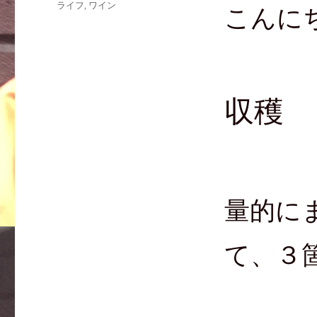
ライフ
,
ワイン
w
k
て
こんに
i
で
な
t
共
ブ
t
有
ッ
e
す
ク
r
る
マ
で
に
ー
共
は
ク
有
ク
で
(
リ
共
新
ッ
有
収穫
し
ク
(
い
し
新
ウ
て
し
ィ
く
い
ン
だ
ウ
ド
さ
ィ
ウ
い
ン
で
(
ド
開
新
ウ
き
し
で
ま
い
開
す
ウ
き
)
ィ
ま
量的に
ン
す
ド
)
ウ
で
開
て、３
き
ま
す
)