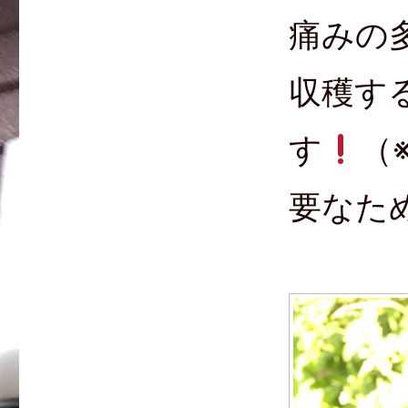
痛みの
収穫す
す
（
要なた