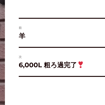
し
ク
(
い
し
新
ウ
て
し
ィ
く
い
ン
だ
ウ
ド
さ
ィ
ウ
い
ン
で
(
ド
開
新
ウ
前
き
し
で
ま
い
開
す
ウ
き
羊
)
ィ
ま
ン
す
ド
)
ウ
で
開
き
ま
次
す
)
6,000L 粗ろ過完了