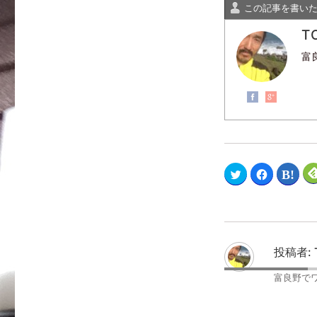
この記事を書い
T
富
ク
F
ク
リ
a
リ
ッ
c
ッ
ク
e
ク
し
b
し
て
o
て
T
o
は
w
k
て
i
で
な
t
共
ブ
投稿者:
t
有
ッ
e
す
ク
r
る
マ
富良野で
で
に
ー
共
は
ク
有
ク
で
(
リ
共
新
ッ
有