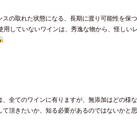
ウ
ィ
ン
ド
ウ
ンスの取れた状態になる、長期に渡り可能性を保
で
開
き
使用していないワインは、秀逸な物から、怪しい
ま
す
)
は、全てのワインに有りますが、無添加はどの様
して頂きたいか、知る必要があるのではないかと