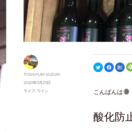
ク
F
ク
リ
a
リ
ッ
c
ッ
TOSHIYUKI SUZUKI
ク
e
ク
し
b
し
2020年3月23日
て
o
て
T
o
は
ライフ
,
ワイン
こんばんは
w
k
て
i
で
な
t
共
ブ
t
有
ッ
e
す
ク
r
る
マ
で
に
ー
酸化防
共
は
ク
有
ク
で
(
リ
共
新
ッ
有
し
ク
(