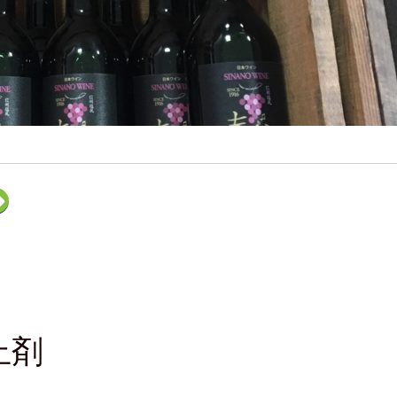
ク
リ
ッ
ク
し
て
F
e
e
d
l
y
で
購
止剤
読
(
新
し
い