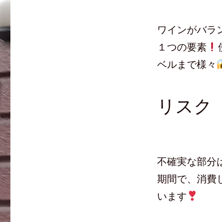
い
し
新
ウ
て
し
ィ
く
い
ン
だ
ウ
ド
さ
ィ
ワインがバラ
ウ
い
ン
で
(
ド
開
新
ウ
１つの要素
き
し
で
ま
い
開
す
ウ
き
ベルまで様々
)
ィ
ま
ン
す
ド
)
ウ
で
開
リスク
き
ま
す
)
不確実な部分
期間で、消費
います