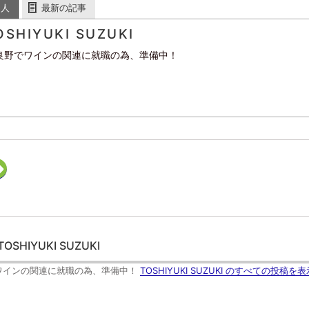
た人
最新の記事
OSHIYUKI SUZUKI
良野でワインの関連に就職の為、準備中！
ク
リ
ッ
ク
し
て
F
e
e
d
TOSHIYUKI SUZUKI
l
y
で
ワインの関連に就職の為、準備中！
TOSHIYUKI SUZUKI のすべての投稿を表
購
読
(
新
し