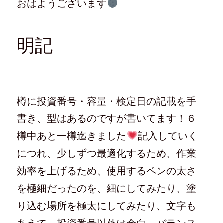
おはようございます
w
k
て
e
i
で
な
e
t
共
ブ
d
t
有
ッ
l
e
す
ク
y
r
る
マ
で
で
に
ー
購
明記
共
は
ク
読
有
ク
で
(
(
リ
共
新
新
ッ
有
し
し
ク
(
い
い
し
新
ウ
ウ
て
し
ィ
ィ
く
い
ン
ン
だ
ウ
ド
ド
さ
ィ
ウ
樽に投資番号・容量・検定日の記載を手
ウ
い
ン
で
で
(
ド
開
開
新
ウ
き
書き、型はあるのですが書いてます！６
き
し
で
ま
ま
い
開
す
す
ウ
き
)
樽中あと一樽迄きました
記入していく
)
ィ
ま
ン
す
ド
)
につれ、少しずつ最適化するため、作業
ウ
で
効率を上げるため、使用するペンの太さ
開
き
ま
を極細だったのを、細にしてみたり、塗
す
)
り込む場所を極太にしてみたり、文字も