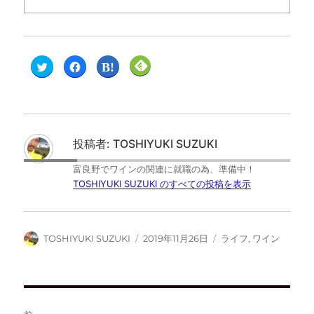
ク
F
ク
ク
リ
a
リ
リ
ッ
c
ッ
ッ
ク
e
ク
ク
し
b
し
し
て
o
て
て
T
o
は
F
w
k
て
e
i
で
な
e
t
共
ブ
d
投稿者:
TOSHIYUKI SUZUKI
t
有
ッ
l
e
す
ク
y
r
る
マ
で
富良野でワインの関連に就職の為、準備中！
で
に
ー
購
共
は
ク
読
TOSHIYUKI SUZUKI のすべての投稿を表示
有
ク
で
(
(
リ
共
新
新
ッ
有
し
し
ク
(
い
い
し
新
ウ
ウ
て
し
ィ
TOSHIYUKI SUZUKI
2019年11月26日
ライフ
,
ワイン
ィ
く
い
ン
ン
だ
ウ
ド
ド
さ
ィ
ウ
ウ
い
ン
で
で
(
ド
開
開
新
ウ
き
き
し
で
ま
ま
い
開
す
す
ウ
き
)