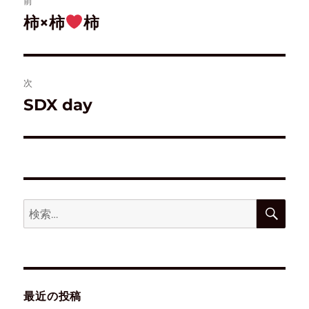
前
)
ィ
ま
ン
す
ド
)
柿×柿
柿
ウ
で
開
き
ま
す
)
次
SDX day
最近の投稿