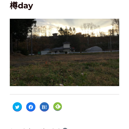
樽day
ク
F
ク
ク
リ
a
リ
リ
ッ
c
ッ
ッ
ク
e
ク
ク
し
b
し
し
て
o
て
て
T
o
は
F