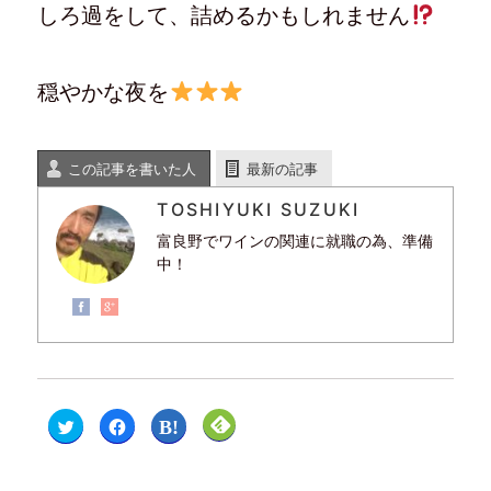
しろ過をして、詰めるかもしれません
穏やかな夜を
この記事を書いた人
最新の記事
TOSHIYUKI SUZUKI
富良野でワインの関連に就職の為、準備
中！
ク
F
ク
ク
リ
a
リ
リ
ッ
c
ッ
ッ
ク
e
ク
ク
し
b
し
し
て
o
て
て