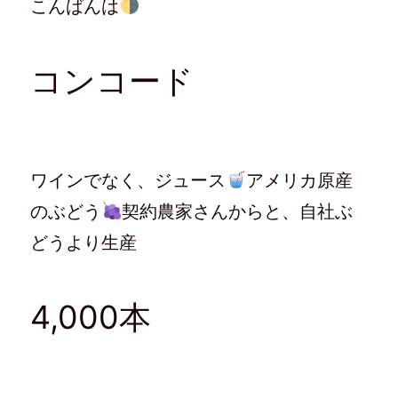
こんばんは
w
k
て
e
i
で
な
e
t
共
ブ
d
t
有
ッ
l
e
す
ク
y
r
る
マ
で
で
に
ー
購
コンコード
共
は
ク
読
有
ク
で
(
(
リ
共
新
新
ッ
有
し
し
ク
(
い
い
し
新
ウ
ウ
て
し
ィ
ィ
く
い
ン
ン
だ
ウ
ド
ド
さ
ィ
ウ
ワインでなく、ジュース
アメリカ原産
ウ
い
ン
で
で
(
ド
開
開
新
ウ
き
のぶどう
契約農家さんからと、自社ぶ
き
し
で
ま
ま
い
開
す
す
ウ
き
)
どうより生産
)
ィ
ま
ン
す
ド
)
ウ
で
開
4,000本
き
ま
す
)