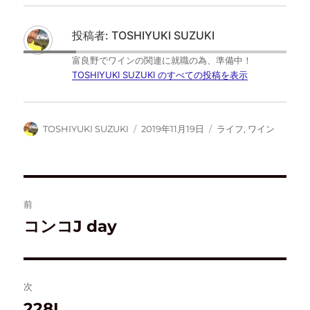
T
o
は
F
w
k
て
e
i
で
な
e
t
共
ブ
d
投稿者:
TOSHIYUKI SUZUKI
t
有
ッ
l
e
す
ク
y
r
る
マ
で
富良野でワインの関連に就職の為、準備中！
で
に
ー
購
共
は
ク
読
TOSHIYUKI SUZUKI のすべての投稿を表示
有
ク
で
(
(
リ
共
新
新
ッ
有
し
し
ク
(
い
い
し
新
ウ
ウ
て
し
ィ
TOSHIYUKI SUZUKI
2019年11月19日
ライフ
,
ワイン
ィ
く
い
ン
ン
だ
ウ
ド
ド
さ
ィ
ウ
ウ
い
ン
で
で
(
ド
開
開
新
ウ
き
き
し
で
ま
ま
い
開
す
す
ウ
き
)
前
)
ィ
ま
ン
す
ド
)
コンコJ day
ウ
で
開
き
ま
す
)
次
228L