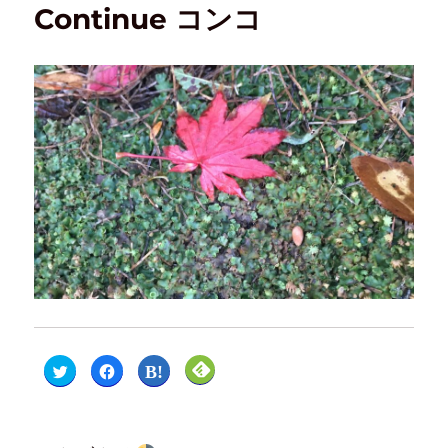
Continue コンコ
ク
F
ク
ク
リ
a
リ
リ
ッ
c
ッ
ッ
ク
e
ク
ク
し
b
し
し
て
o
て
て
T
o
は
F