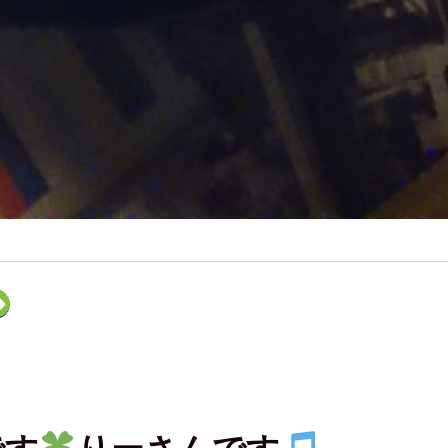
ク
リ
ッ
ク
し
て
F
e
e
d
l
y
で