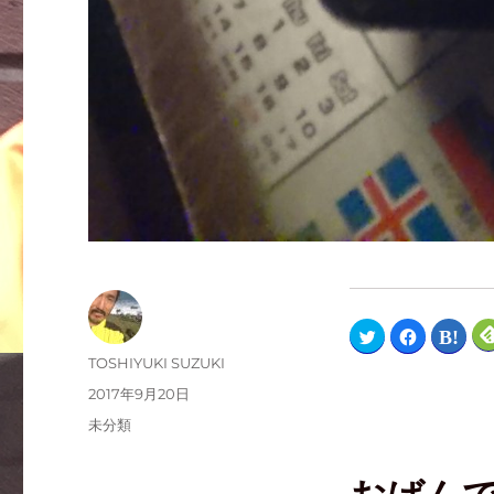
ク
F
ク
リ
a
リ
ッ
c
ッ
TOSHIYUKI SUZUKI
ク
e
ク
し
b
し
2017年9月20日
て
o
て
T
o
は
未分類
w
k
て
i
で
な
t
共
ブ
t
有
ッ
e
す
ク
r
る
マ