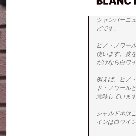
BLANC 
シャンパーニ
どです。
ピノ・ノワー
使います。皮
だけなら白ワ
例えば、ピノ
ド・ノワール
意味していま
シャルドネは
インは白ワイ