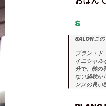
おばん
で
に
ー
共
は
ク
有
ク
で
(
リ
共
新
ッ
有
し
ク
(
い
し
新
S
ウ
て
し
ィ
く
い
ン
だ
ウ
ド
さ
ィ
ウ
い
ン
で
(
ド
SALON
開
新
ウ
き
し
で
ま
い
開
す
ウ
き
)
ィ
ま
ブラン・ド
ン
す
ド
)
ウ
イニシャル
で
開
分で、酸の
き
ま
す
ない経験か
)
ンスの良い