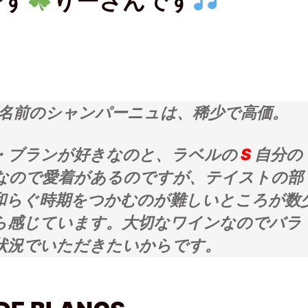
です
りーさんです
購
読
(
新
し
い
ウ
ィ
ン
ド
ウ
で
開
この名前のシャンパーニュは、稀少で高価。
き
ま
す
)
・ブランが好きなのと、ラベルの
S
自分の
なので愛着があるのですが、テイストの部
和らぐ時期をつかむのが難しいところが数
ら感じています。大切なワインなのでバラ
状況でいただきたいからです。