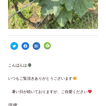
ク
F
ク
ク
リ
a
リ
リ
ッ
c
ッ
ッ
ク
e
ク
ク
し
b
し
し
て
o
て
て
T
o
は
F
こんばんは
w
k
て
e
i
で
な
e
t
共
ブ
d
t
有
ッ
l
e
す
ク
y
いつもご覧頂きありがとうございます
r
る
マ
で
で
に
ー
購
共
は
ク
読
有
ク
で
(
(
リ
共
新
暑い日が続いておりますが、ご自愛ください
新
ッ
有
し
し
ク
(
い
い
し
新
ウ
ウ
て
し
ィ
湿度
ィ
く
い
ン