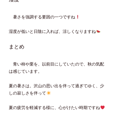
ン
だ
ウ
ド
ド
さ
ィ
ウ
ウ
い
ン
で
で
(
ド
開
開
新
ウ
き
暑さを強調する要因の一つですね
き
し
で
ま
ま
い
開
す
す
ウ
き
)
)
ィ
ま
ン
す
湿度が低いと日陰に入れば、涼しくなりますね
ド
)
ウ
で
開
き
まとめ
ま
す
)
青い柿や栗を、以前目にしていたので、秋の気配
は感じています。
夏の暑さは。沢山の思い出を伴って過ぎてゆく、少
しの寂しさを伴って
夏の疲労を軽減する様に、心がけたい時期ですね