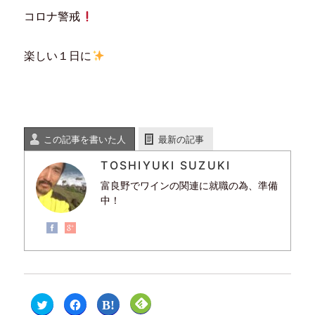
コロナ警戒
楽しい１日に
この記事を書いた人
最新の記事
TOSHIYUKI SUZUKI
富良野でワインの関連に就職の為、準備
中！
ク
F
ク
ク
リ
a
リ
リ