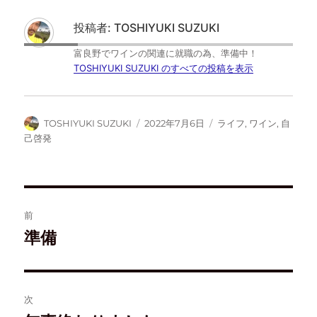
w
k
て
e
i
で
な
e
t
共
ブ
d
投稿者:
TOSHIYUKI SUZUKI
t
有
ッ
l
e
す
ク
y
r
る
マ
で
富良野でワインの関連に就職の為、準備中！
で
に
ー
購
共
は
ク
読
TOSHIYUKI SUZUKI のすべての投稿を表示
有
ク
で
(
(
リ
共
新
新
ッ
有
し
し
ク
(
い
い
し
新
ウ
ウ
て
し
ィ
TOSHIYUKI SUZUKI
2022年7月6日
ライフ
,
ワイン
,
自
ィ
く
い
ン
ン
だ
ウ
ド
己啓発
ド
さ
ィ
ウ
ウ
い
ン
で
で
(
ド
開
開
新
ウ
き
き
し
で
ま
ま
い
開
す
す
ウ
き
)
)
ィ
ま
ン
す
前
ド
)
ウ
準備
で
開
き
ま
す
)
次