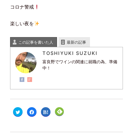
コロナ警戒
楽しい夜を
この記事を書いた人
最新の記事
TOSHIYUKI SUZUKI
富良野でワインの関連に就職の為、準備
中！
ク
F
ク
ク
リ
a
リ
リ
ッ
c
ッ
ッ
ク
e
ク
ク
し
b
し
し
て
o
て
て
T
o
は
F