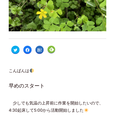
ク
F
ク
ク
リ
a
リ
リ
ッ
c
ッ
ッ
ク
e
ク
ク
し
b
し
し
て
o
て
て
T
o
は
F
こんばんは
w
k
て
e
i
で
な
e
t
共
ブ
d
t
有
ッ
l
e
す
ク
y
早めのスタート
r
る
マ
で
で
に
ー
購
共
は
ク
読
有
ク
で
(
(
リ
共
新
新
ッ
有
し
少しでも気温の上昇前に作業を開始したいので、
し
ク
(
い
い
し
新
ウ
4:30起床して5:00から活動開始しました
ウ
て
し
ィ
ィ
く
い
ン