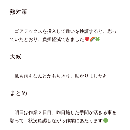
ン
だ
ウ
ド
ド
さ
ィ
ウ
ウ
い
ン
で
熱対策
で
(
ド
開
開
新
ウ
き
き
し
で
ま
ま
い
開
す
す
ウ
き
)
)
ィ
ま
ゴアテックスを投入して違いを検証すると、思っ
ン
す
ド
)
ていたとおり、負担軽減できました
ウ
で
開
き
ま
天候
す
)
風も雨もなんとかもちきり、助かりました♪
まとめ
明日は作業２日目、昨日施した手間が活きる事を
願って、状況確認しながら作業にあたります