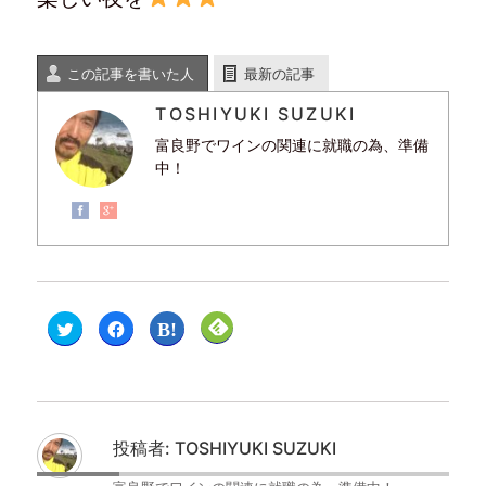
この記事を書いた人
最新の記事
TOSHIYUKI SUZUKI
富良野でワインの関連に就職の為、準備
中！
ク
F
ク
ク
リ
a
リ
リ
ッ
c
ッ
ッ
ク
e
ク
ク
し
b
し
し
て
o
て
て
T
o
は
F
w
k
て
e
i
で
な
e
t
共
ブ
d
投稿者:
TOSHIYUKI SUZUKI
t
有
ッ
l
e
す
ク
y
r
る
マ
で