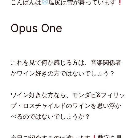
こんばんは
w
k
塩尻は雪が舞っています
て
e
i
で
な
e
t
共
ブ
d
t
有
ッ
l
e
す
ク
y
r
る
マ
で
で
に
ー
購
Opus One
共
は
ク
読
有
ク
で
(
(
リ
共
新
新
ッ
有
し
し
ク
(
い
い
し
新
ウ
ウ
て
し
ィ
ィ
く
い
ン
ン
だ
ウ
ド
ド
さ
ィ
ウ
これを見て何か感じる方は、音楽関係者
ウ
い
ン
で
で
(
ド
開
開
新
ウ
き
かワイン好きの方ではないでしょう？
き
し
で
ま
ま
い
開
す
す
ウ
き
)
)
ィ
ま
ン
す
ド
)
ワイン好きな方なら、モンダビ&フィリッ
ウ
で
プ・ロスチャイルドのワインを思い浮か
開
き
ま
べるのではないでしょうか？
す
)