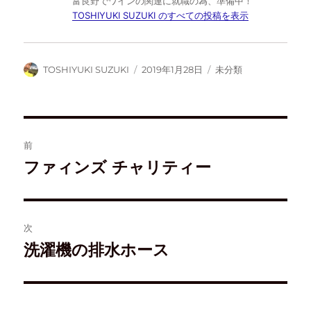
富良野でワインの関連に就職の為、準備中！
で
に
ー
購
共
は
ク
読
TOSHIYUKI SUZUKI のすべての投稿を表示
有
ク
で
(
(
リ
共
新
新
ッ
有
し
し
ク
(
い
い
し
新
ウ
ウ
て
し
ィ
TOSHIYUKI SUZUKI
2019年1月28日
未分類
ィ
く
い
ン
ン
だ
ウ
ド
ド
さ
ィ
ウ
ウ
い
ン
で
で
(
ド
開
開
新
ウ
き
き
し
で
ま
ま
い
開
す
す
ウ
き
)
前
)
ィ
ま
ン
す
ド
)
ファィンズ チャリティー
ウ
で
開
き
ま
す
)
次
洗濯機の排水ホース