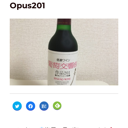
Opus201
ク
F
ク
ク
リ
a
リ
リ
ッ
c
ッ
ッ
ク
e
ク
ク
し
b
し
し
て
o
て
て
T
o
は
F